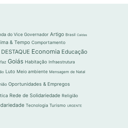
Artigo
da do Vice Governador
Brasil
Caldas
lima & Tempo
Comportamento
Economia
DESTAQUE
Educação
Goiás
Habitação
 faz
Infraestrutura
Luto
Meio ambiente
Mensagem de Natal
ção
Oportunidades & Empregos
nião
Rede de Solidariedade
ítica
Religião
idariedade
Tecnologia
Turismo
URGENTE