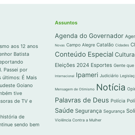
Assuntos
Agenda do Governador
Agen
C
Catalão
Campo Alegre
Novas
Cidades
lismo aos 12 anos
Conteúdo Especial
Cultura
enhor Batista
reportando
Eleições 2024
Esportes
Gente que
l. Passei por
Ipameri
Judiciário
Legisla
Internacional
 últimos: É Mais
Notícia
Sudeste Goiano
Opi
Mensagem de Otimismo
mbém tive
Palavras de Deus
Polícia
Pol
ssoras de TV e
Saúde
Segurança
Sol
Segurança
história de
Violência Contra a Mulher
ontinue sendo bem