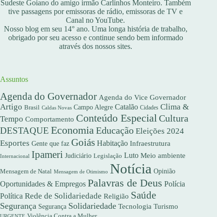
Sudeste Goiano do amigo irmão Carlinhos Monteiro. Também
tive passagens por emissoras de rádio, emissoras de TV e
Canal no YouTube.
Nosso blog em seu 14° ano. Uma longa história de trabalho,
obrigado por seu acesso e continue sendo bem informado
através dos nossos sites.
Assuntos
Agenda do Governador
Agenda do Vice Governador
Artigo
Clima &
Catalão
Campo Alegre
Brasil
Caldas Novas
Cidades
Conteúdo Especial
Cultura
Tempo
Comportamento
Economia
DESTAQUE
Educação
Eleições 2024
Goiás
Esportes
Habitação
Gente que faz
Infraestrutura
Ipameri
Luto
Meio ambiente
Judiciário
Legislação
Internacional
Notícia
Opinião
Mensagem de Natal
Mensagem de Otimismo
Palavras de Deus
Oportunidades & Empregos
Polícia
Saúde
Rede de Solidariedade
Política
Religião
Segurança
Solidariedade
Segurança
Tecnologia
Turismo
Violência Contra a Mulher
URGENTE