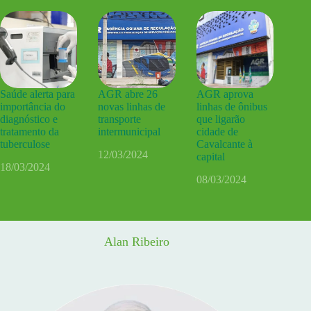
Saúde alerta para
AGR abre 26
AGR aprova
importância do
novas linhas de
linhas de ônibus
diagnóstico e
transporte
que ligarão
tratamento da
intermunicipal
cidade de
tuberculose
Cavalcante à
12/03/2024
capital
18/03/2024
08/03/2024
Alan Ribeiro