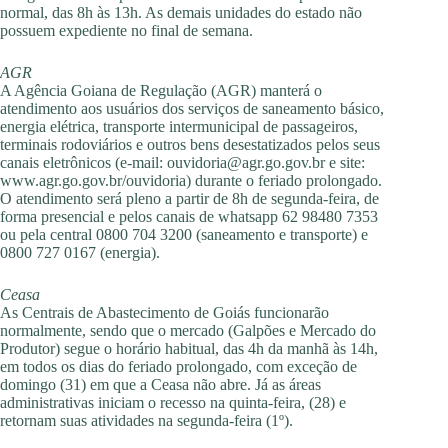
normal, das 8h às 13h. As demais unidades do estado não
possuem expediente no final de semana.
AGR
A Agência Goiana de Regulação (AGR) manterá o
atendimento aos usuários dos serviços de saneamento básico,
energia elétrica, transporte intermunicipal de passageiros,
terminais rodoviários e outros bens desestatizados pelos seus
canais eletrônicos (e-mail:
ouvidoria@agr.go.gov.br
e site:
www.agr.go.gov.br/ouvidoria) durante o feriado prolongado.
O atendimento será pleno a partir de 8h de segunda-feira, de
forma presencial e pelos canais de whatsapp 62 98480 7353
ou pela central 0800 704 3200 (saneamento e transporte) e
0800 727 0167 (energia).
Ceasa
As Centrais de Abastecimento de Goiás funcionarão
normalmente, sendo que o mercado (Galpões e Mercado do
Produtor) segue o horário habitual, das 4h da manhã às 14h,
em todos os dias do feriado prolongado, com exceção de
domingo (31) em que a Ceasa não abre. Já as áreas
administrativas iniciam o recesso na quinta-feira, (28) e
retornam suas atividades na segunda-feira (1º).