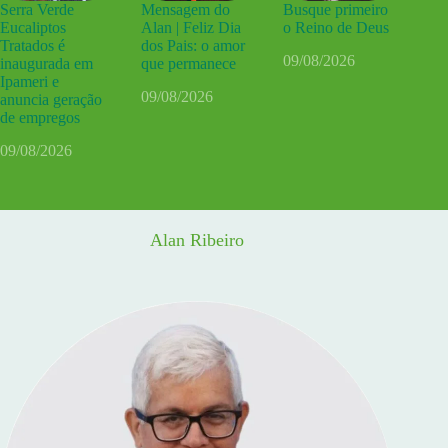
Serra Verde
Mensagem do
Busque primeiro
Eucaliptos
Alan | Feliz Dia
o Reino de Deus
Tratados é
dos Pais: o amor
09/08/2026
inaugurada em
que permanece
Ipameri e
09/08/2026
anuncia geração
de empregos
09/08/2026
Alan Ribeiro