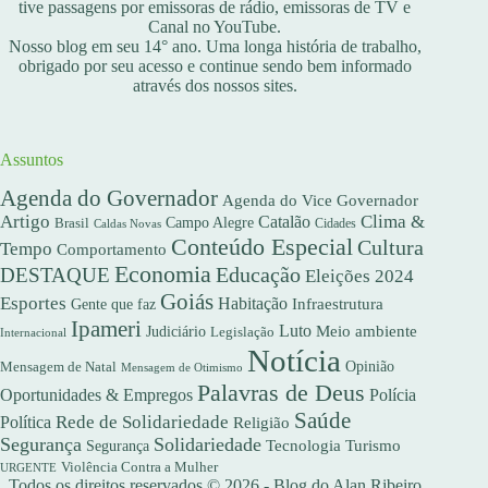
tive passagens por emissoras de rádio, emissoras de TV e
Canal no YouTube.
Nosso blog em seu 14° ano. Uma longa história de trabalho,
obrigado por seu acesso e continue sendo bem informado
através dos nossos sites.
Assuntos
Agenda do Governador
Agenda do Vice Governador
Artigo
Clima &
Catalão
Campo Alegre
Brasil
Caldas Novas
Cidades
Conteúdo Especial
Cultura
Tempo
Comportamento
Economia
DESTAQUE
Educação
Eleições 2024
Goiás
Esportes
Habitação
Gente que faz
Infraestrutura
Ipameri
Luto
Meio ambiente
Judiciário
Legislação
Internacional
Notícia
Opinião
Mensagem de Natal
Mensagem de Otimismo
Palavras de Deus
Oportunidades & Empregos
Polícia
Saúde
Rede de Solidariedade
Política
Religião
Segurança
Solidariedade
Segurança
Tecnologia
Turismo
Violência Contra a Mulher
URGENTE
Todos os direitos reservados © 2026 - Blog do Alan Ribeiro