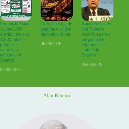
Promoção Natal
Todo dia é dia de
Ronaldo Caiado
Aciipa 2026
jantinha e caldos
terá Roberto
distribui mais de
da família Sinha
Azevêdo para o
R$ 20 mil em
programa de
06/08/2026
prêmios e
Diplomacia e
valoriza o
Comércio
comércio de
Exterior
Ipameri
06/08/2026
06/08/2026
Alan Ribeiro