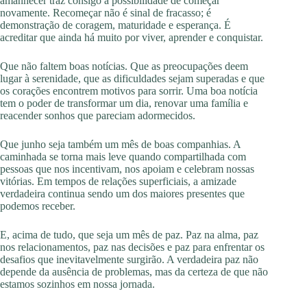
amanhecer traz consigo a possibilidade de começar
novamente. Recomeçar não é sinal de fracasso; é
demonstração de coragem, maturidade e esperança. É
acreditar que ainda há muito por viver, aprender e conquistar.
Que não faltem boas notícias. Que as preocupações deem
lugar à serenidade, que as dificuldades sejam superadas e que
os corações encontrem motivos para sorrir. Uma boa notícia
tem o poder de transformar um dia, renovar uma família e
reacender sonhos que pareciam adormecidos.
Que junho seja também um mês de boas companhias. A
caminhada se torna mais leve quando compartilhada com
pessoas que nos incentivam, nos apoiam e celebram nossas
vitórias. Em tempos de relações superficiais, a amizade
verdadeira continua sendo um dos maiores presentes que
podemos receber.
E, acima de tudo, que seja um mês de paz. Paz na alma, paz
nos relacionamentos, paz nas decisões e paz para enfrentar os
desafios que inevitavelmente surgirão. A verdadeira paz não
depende da ausência de problemas, mas da certeza de que não
estamos sozinhos em nossa jornada.