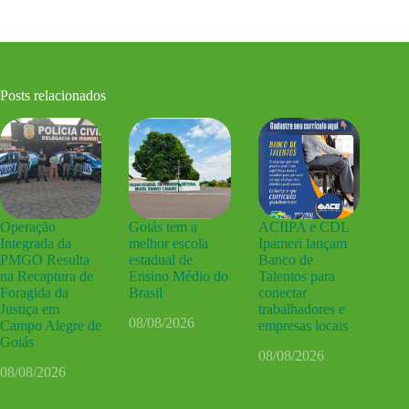
Posts relacionados
Operação
Goiás tem a
ACIIPA e CDL
Integrada da
melhor escola
Ipameri lançam
PMGO Resulta
estadual de
Banco de
na Recaptura de
Ensino Médio do
Talentos para
Foragida da
Brasil
conectar
Justiça em
trabalhadores e
08/08/2026
Campo Alegre de
empresas locais
Goiás
08/08/2026
08/08/2026