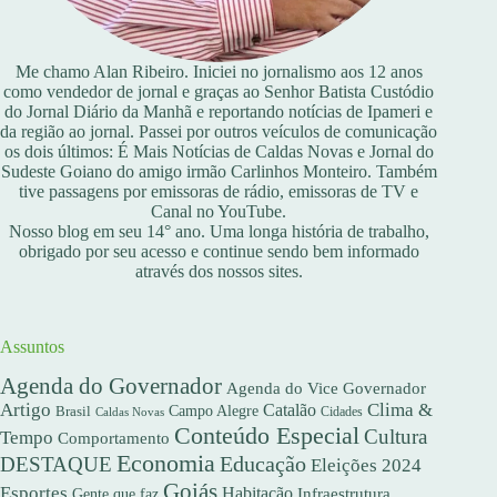
Me chamo Alan Ribeiro. Iniciei no jornalismo aos 12 anos
como vendedor de jornal e graças ao Senhor Batista Custódio
do Jornal Diário da Manhã e reportando notícias de Ipameri e
da região ao jornal. Passei por outros veículos de comunicação
os dois últimos: É Mais Notícias de Caldas Novas e Jornal do
Sudeste Goiano do amigo irmão Carlinhos Monteiro. Também
tive passagens por emissoras de rádio, emissoras de TV e
Canal no YouTube.
Nosso blog em seu 14° ano. Uma longa história de trabalho,
obrigado por seu acesso e continue sendo bem informado
através dos nossos sites.
Assuntos
Agenda do Governador
Agenda do Vice Governador
Artigo
Clima &
Catalão
Campo Alegre
Brasil
Caldas Novas
Cidades
Conteúdo Especial
Cultura
Tempo
Comportamento
Economia
DESTAQUE
Educação
Eleições 2024
Goiás
Esportes
Habitação
Gente que faz
Infraestrutura