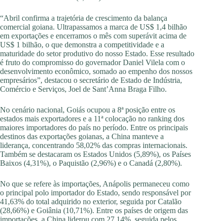
“Abril confirma a trajetória de crescimento da balança
comercial goiana. Ultrapassamos a marca de US$ 1,4 bilhão
em exportações e encerramos o mês com superávit acima de
US$ 1 bilhão, o que demonstra a competitividade e a
maturidade do setor produtivo do nosso Estado. Esse resultado
é fruto do compromisso do governador Daniel Vilela com o
desenvolvimento econômico, somado ao empenho dos nossos
empresários”, destacou o secretário de Estado de Indústria,
Comércio e Serviços, Joel de Sant’Anna Braga Filho.
No cenário nacional, Goiás ocupou a 8ª posição entre os
estados mais exportadores e a 11ª colocação no ranking dos
maiores importadores do país no período. Entre os principais
destinos das exportações goianas, a China manteve a
liderança, concentrando 58,02% das compras internacionais.
Também se destacaram os Estados Unidos (5,89%), os Países
Baixos (4,31%), o Paquistão (2,96%) e o Canadá (2,80%).
No que se refere às importações, Anápolis permaneceu como
o principal polo importador do Estado, sendo responsável por
41,63% do total adquirido no exterior, seguida por Catalão
(28,66%) e Goiânia (10,71%). Entre os países de origem das
importações, a China liderou com 27,14%, seguida pelos