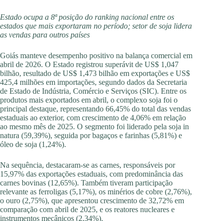
Estado ocupa a 8ª posição do ranking nacional entre os
estados que mais exportaram no período; setor de soja lidera
as vendas para outros países
Goiás manteve desempenho positivo na balança comercial em
abril de 2026. O Estado registrou superávit de US$ 1,047
bilhão, resultado de US$ 1,473 bilhão em exportações e US$
425,4 milhões em importações, segundo dados da Secretaria
de Estado de Indústria, Comércio e Serviços (SIC). Entre os
produtos mais exportados em abril, o complexo soja foi o
principal destaque, representando 66,45% do total das vendas
estaduais ao exterior, com crescimento de 4,06% em relação
ao mesmo mês de 2025. O segmento foi liderado pela soja in
natura (59,39%), seguida por bagaços e farinhas (5,81%) e
óleo de soja (1,24%).
Na sequência, destacaram-se as carnes, responsáveis por
15,97% das exportações estaduais, com predominância das
carnes bovinas (12,65%). Também tiveram participação
relevante as ferroligas (5,17%), os minérios de cobre (2,76%),
o ouro (2,75%), que apresentou crescimento de 32,72% em
comparação com abril de 2025, e os reatores nucleares e
instrumentos mecânicos (2,34%).