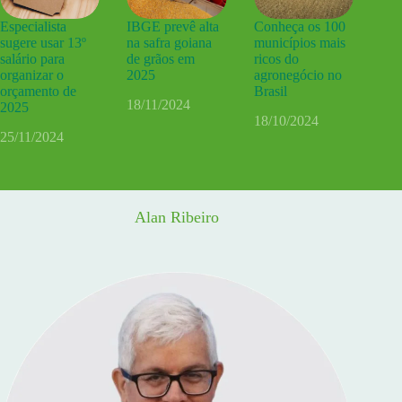
Especialista
IBGE prevê alta
Conheça os 100
sugere usar 13º
na safra goiana
municípios mais
salário para
de grãos em
ricos do
organizar o
2025
agronegócio no
orçamento de
Brasil
18/11/2024
2025
18/10/2024
25/11/2024
Alan Ribeiro