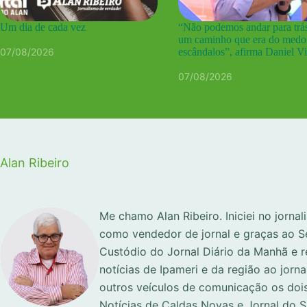
Um dia de cada vez
“Não podemos andar para trás
um caminho que era do medo
07/08/2026
escândalos”, afirma Daniel Vi
07/08/2026
Alan Ribeiro
Me chamo Alan Ribeiro. Iniciei no jorna
como vendedor de jornal e graças ao S
Custódio do Jornal Diário da Manhã e 
notícias de Ipameri e da região ao jorna
outros veículos de comunicação os dois
Notícias de Caldas Novas e Jornal do 