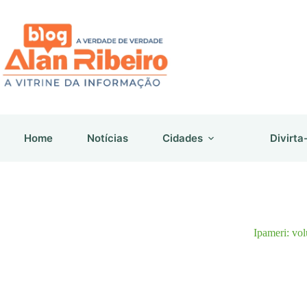
Pular
para
o
conteúdo
Home
Notícias
Cidades
Divirta
Ipameri: vo