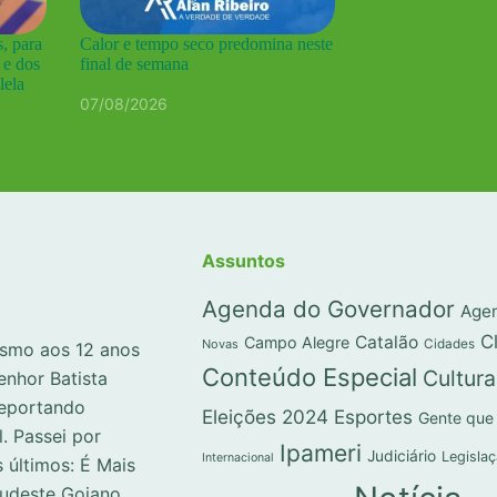
, para
Calor e tempo seco predomina neste
 e dos
final de semana
lela
07/08/2026
Assuntos
Agenda do Governador
Agen
C
Catalão
Campo Alegre
Novas
Cidades
lismo aos 12 anos
Conteúdo Especial
Cultura
enhor Batista
reportando
Eleições 2024
Esportes
Gente que
l. Passei por
Ipameri
Judiciário
Legisla
Internacional
 últimos: É Mais
Sudeste Goiano