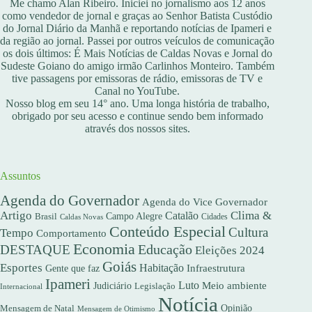
Me chamo Alan Ribeiro. Iniciei no jornalismo aos 12 anos
como vendedor de jornal e graças ao Senhor Batista Custódio
do Jornal Diário da Manhã e reportando notícias de Ipameri e
da região ao jornal. Passei por outros veículos de comunicação
os dois últimos: É Mais Notícias de Caldas Novas e Jornal do
Sudeste Goiano do amigo irmão Carlinhos Monteiro. Também
tive passagens por emissoras de rádio, emissoras de TV e
Canal no YouTube.
Nosso blog em seu 14° ano. Uma longa história de trabalho,
obrigado por seu acesso e continue sendo bem informado
através dos nossos sites.
Assuntos
Agenda do Governador
Agenda do Vice Governador
Artigo
Clima &
Catalão
Campo Alegre
Brasil
Caldas Novas
Cidades
Conteúdo Especial
Cultura
Tempo
Comportamento
Economia
DESTAQUE
Educação
Eleições 2024
Goiás
Esportes
Habitação
Gente que faz
Infraestrutura
Ipameri
Luto
Meio ambiente
Judiciário
Legislação
Internacional
Notícia
Opinião
Mensagem de Natal
Mensagem de Otimismo