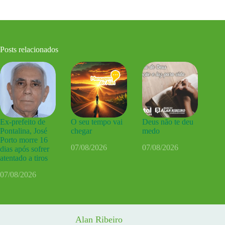
Posts relacionados
Ex-prefeito de
O seu tempo vai
Deus não te deu
Pontalina, José
chegar
medo
Porto morre 16
07/08/2026
07/08/2026
dias após sofrer
atentado a tiros
07/08/2026
Alan Ribeiro