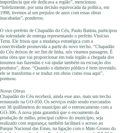
importância que ele dedicava a região”, mencionou.
“Infelizmente, por uma decisão equivocada da política, em
1998, tivemos aí um prejuízo de anos com essas obras
inacabadas”, ponderou.
O vice-prefeito de Chapadão do Céu, Paulo Batista, participou
da solenidade de entrega representando o prefeito Vinicius
Terin. Ele frisou que a mudança estratégica com a
conectividade promovida a partir do novo trecho. “Chapadão
do Céu deixou de ser fim de linha, nós viramos passagem. É
uma obra que vai proporcionar em toda região a chegada dos
insumos nas fazendas e vai ajudar também na escoação dos
produtos”, disse. “Quando o dinheiro público é bem investido,
ele se transforma e se traduz em obras como essa aqui”,
pontuou.
Novas Obras
Chapadão do Céu receberá, ainda esse ano, mais um trecho
restaurado na GO-050. Os serviços estão sendo executados
em 38 quilômetros do município até o entroncamento com a
GO-306. A nova pista garantirá que o escoamento da
produção de milho, principal cultivo do município, seja
realizado com segurança; também facilitará o acesso ao
Parque Nacional das Emas, na ligação com o Mato Grosso do