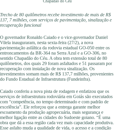
Chapadão do Céu
Trecho de 80 quilômetros recebe investimento de mais de R$
137, 7 milhões, com serviços de pavimentação, sinalização e
recuperação funcional
O governador Ronaldo Caiado e o vice-governador Daniel
Vilela inauguraram, nesta sexta-feira (27/2), a nova
pavimentação asfáltica da rodovia estadual GO-050 entre os
entroncamentos da BR-364 na Serra Azul e a GO-306, no
sentido Chapadão do Céu. A obra tem extensão total de 80
quilômetros, dos quais 29 foram asfaltados e 51 passaram por
recuperação com instalação de nova sinalização. Os
investimentos somam mais de R$ 137,7 milhões, provenientes
do Fundo Estadual de Infraestrutura (Fundeinfra).
Caiado conferiu a nova pista de rodagem e enfatizou que os
serviços de infraestrutura rodoviária em Goiás são executados
com “competência, no tempo determinado e com padrão de
excelência”. Ele reforçou que a entrega garante melhor
escoamento da produção agropecuária, mais segurança e
melhor ligação entre as cidades do Sudoeste goiano. “É uma
obra que dá a essa região cada vez mais capacidade produtiva.
Esse asfalto muda a qualidade de vida, o acesso e a condição