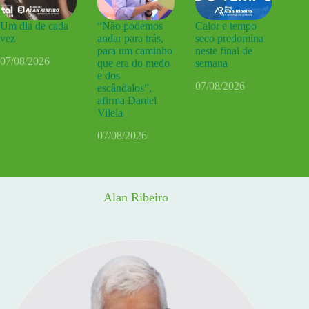
Um dia de cada
“Não podemos
Calor e tempo
vez
andar para trás,
seco predomina
para um caminho
neste final de
07/08/2026
que era do medo
semana
e dos
07/08/2026
escândalos”,
afirma Daniel
Vilela
07/08/2026
Alan Ribeiro