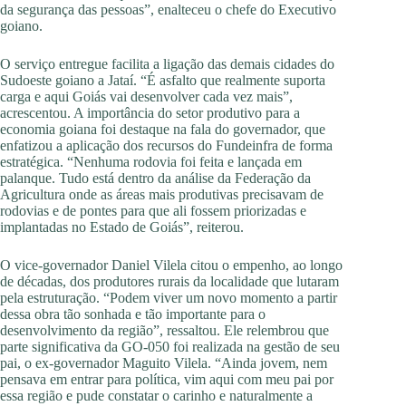
da segurança das pessoas”, enalteceu o chefe do Executivo
goiano.
O serviço entregue facilita a ligação das demais cidades do
Sudoeste goiano a Jataí. “É asfalto que realmente suporta
carga e aqui Goiás vai desenvolver cada vez mais”,
acrescentou. A importância do setor produtivo para a
economia goiana foi destaque na fala do governador, que
enfatizou a aplicação dos recursos do Fundeinfra de forma
estratégica. “Nenhuma rodovia foi feita e lançada em
palanque. Tudo está dentro da análise da Federação da
Agricultura onde as áreas mais produtivas precisavam de
rodovias e de pontes para que ali fossem priorizadas e
implantadas no Estado de Goiás”, reiterou.
O vice-governador Daniel Vilela citou o empenho, ao longo
de décadas, dos produtores rurais da localidade que lutaram
pela estruturação. “Podem viver um novo momento a partir
dessa obra tão sonhada e tão importante para o
desenvolvimento da região”, ressaltou. Ele relembrou que
parte significativa da GO-050 foi realizada na gestão de seu
pai, o ex-governador Maguito Vilela. “Ainda jovem, nem
pensava em entrar para política, vim aqui com meu pai por
essa região e pude constatar o carinho e naturalmente a