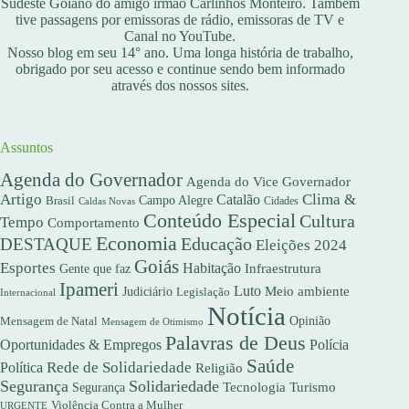
Sudeste Goiano do amigo irmão Carlinhos Monteiro. Também
tive passagens por emissoras de rádio, emissoras de TV e
Canal no YouTube.
Nosso blog em seu 14° ano. Uma longa história de trabalho,
obrigado por seu acesso e continue sendo bem informado
através dos nossos sites.
Assuntos
Agenda do Governador
Agenda do Vice Governador
Artigo
Clima &
Catalão
Campo Alegre
Brasil
Caldas Novas
Cidades
Conteúdo Especial
Cultura
Tempo
Comportamento
Economia
DESTAQUE
Educação
Eleições 2024
Goiás
Esportes
Habitação
Gente que faz
Infraestrutura
Ipameri
Luto
Meio ambiente
Judiciário
Legislação
Internacional
Notícia
Opinião
Mensagem de Natal
Mensagem de Otimismo
Palavras de Deus
Oportunidades & Empregos
Polícia
Saúde
Rede de Solidariedade
Política
Religião
Segurança
Solidariedade
Segurança
Tecnologia
Turismo
Violência Contra a Mulher
URGENTE