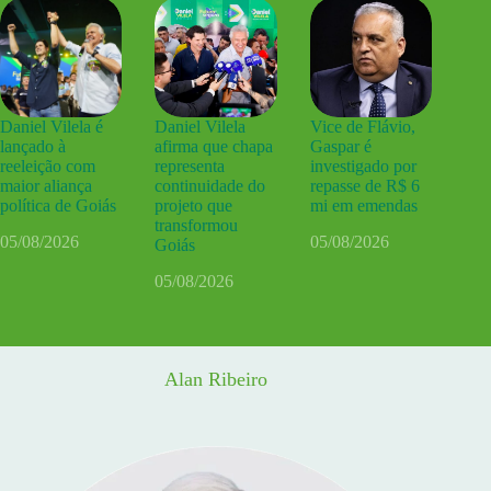
Daniel Vilela é
Daniel Vilela
Vice de Flávio,
lançado à
afirma que chapa
Gaspar é
reeleição com
representa
investigado por
maior aliança
continuidade do
repasse de R$ 6
política de Goiás
projeto que
mi em emendas
transformou
05/08/2026
05/08/2026
Goiás
05/08/2026
Alan Ribeiro