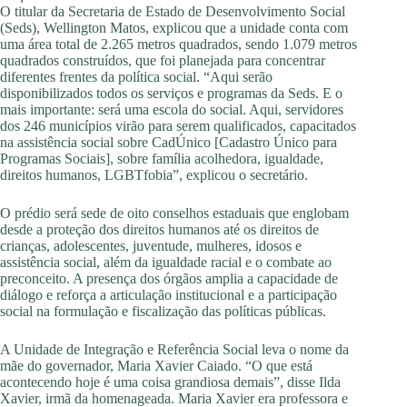
O titular da Secretaria de Estado de Desenvolvimento Social
(Seds), Wellington Matos, explicou que a unidade conta com
uma área total de 2.265 metros quadrados, sendo 1.079 metros
quadrados construídos, que foi planejada para concentrar
diferentes frentes da política social. “Aqui serão
disponibilizados todos os serviços e programas da Seds. E o
mais importante: será uma escola do social. Aqui, servidores
dos 246 municípios virão para serem qualificados, capacitados
na assistência social sobre CadÚnico [Cadastro Único para
Programas Sociais], sobre família acolhedora, igualdade,
direitos humanos, LGBTfobia”, explicou o secretário.
O prédio será sede de oito conselhos estaduais que englobam
desde a proteção dos direitos humanos até os direitos de
crianças, adolescentes, juventude, mulheres, idosos e
assistência social, além da igualdade racial e o combate ao
preconceito. A presença dos órgãos amplia a capacidade de
diálogo e reforça a articulação institucional e a participação
social na formulação e fiscalização das políticas públicas.
A Unidade de Integração e Referência Social leva o nome da
mãe do governador, Maria Xavier Caiado. “O que está
acontecendo hoje é uma coisa grandiosa demais”, disse Ilda
Xavier, irmã da homenageada. Maria Xavier era professora e