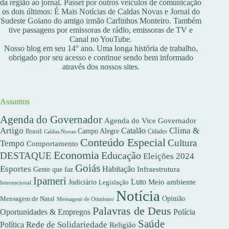
da região ao jornal. Passei por outros veículos de comunicação
os dois últimos: É Mais Notícias de Caldas Novas e Jornal do
Sudeste Goiano do amigo irmão Carlinhos Monteiro. Também
tive passagens por emissoras de rádio, emissoras de TV e
Canal no YouTube.
Nosso blog em seu 14° ano. Uma longa história de trabalho,
obrigado por seu acesso e continue sendo bem informado
através dos nossos sites.
Assuntos
Agenda do Governador
Agenda do Vice Governador
Artigo
Clima &
Catalão
Campo Alegre
Brasil
Caldas Novas
Cidades
Conteúdo Especial
Cultura
Tempo
Comportamento
Economia
DESTAQUE
Educação
Eleições 2024
Goiás
Esportes
Habitação
Gente que faz
Infraestrutura
Ipameri
Luto
Meio ambiente
Judiciário
Legislação
Internacional
Notícia
Opinião
Mensagem de Natal
Mensagem de Otimismo
Palavras de Deus
Oportunidades & Empregos
Polícia
Saúde
Rede de Solidariedade
Política
Religião