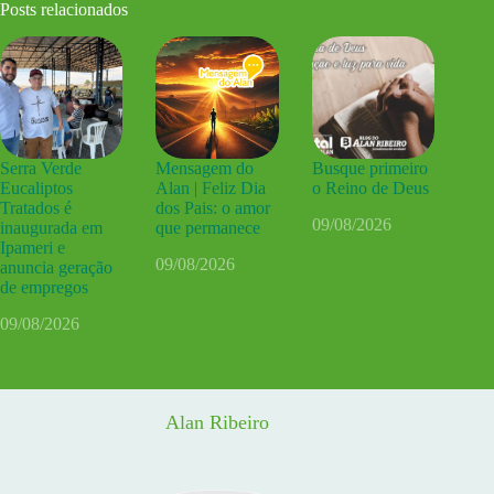
Posts relacionados
Serra Verde
Mensagem do
Busque primeiro
Eucaliptos
Alan | Feliz Dia
o Reino de Deus
Tratados é
dos Pais: o amor
09/08/2026
inaugurada em
que permanece
Ipameri e
09/08/2026
anuncia geração
de empregos
09/08/2026
Alan Ribeiro