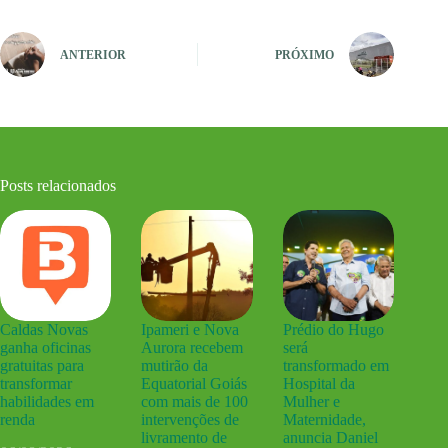
ANTERIOR
PRÓXIMO
Posts relacionados
Caldas Novas
Ipameri e Nova
Prédio do Hugo
ganha oficinas
Aurora recebem
será
gratuitas para
mutirão da
transformado em
transformar
Equatorial Goiás
Hospital da
habilidades em
com mais de 100
Mulher e
renda
intervenções de
Maternidade,
livramento de
anuncia Daniel