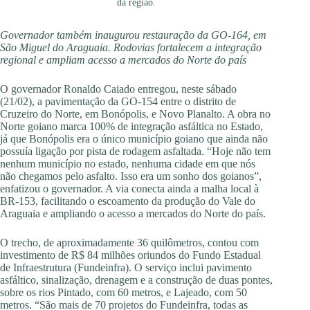
da região.
Governador também inaugurou restauração da GO-164, em
São Miguel do Araguaia. Rodovias fortalecem a integração
regional e ampliam acesso a mercados do Norte do país
O governador Ronaldo Caiado entregou, neste sábado
(21/02), a pavimentação da GO-154 entre o distrito de
Cruzeiro do Norte, em Bonópolis, e Novo Planalto. A obra no
Norte goiano marca 100% de integração asfáltica no Estado,
já que Bonópolis era o único município goiano que ainda não
possuía ligação por pista de rodagem asfaltada. “Hoje não tem
nenhum município no estado, nenhuma cidade em que nós
não chegamos pelo asfalto. Isso era um sonho dos goianos”,
enfatizou o governador. A via conecta ainda a malha local à
BR-153, facilitando o escoamento da produção do Vale do
Araguaia e ampliando o acesso a mercados do Norte do país.
O trecho, de aproximadamente 36 quilômetros, contou com
investimento de R$ 84 milhões oriundos do Fundo Estadual
de Infraestrutura (Fundeinfra). O serviço inclui pavimento
asfáltico, sinalização, drenagem e a construção de duas pontes,
sobre os rios Pintado, com 60 metros, e Lajeado, com 50
metros. “São mais de 70 projetos do Fundeinfra, todas as