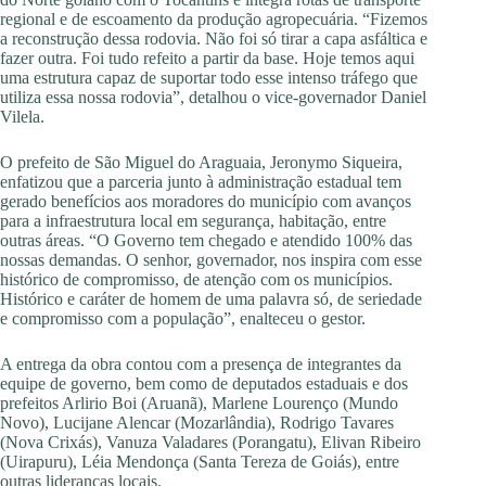
regional e de escoamento da produção agropecuária. “Fizemos
a reconstrução dessa rodovia. Não foi só tirar a capa asfáltica e
fazer outra. Foi tudo refeito a partir da base. Hoje temos aqui
uma estrutura capaz de suportar todo esse intenso tráfego que
utiliza essa nossa rodovia”, detalhou o vice-governador Daniel
Vilela.
O prefeito de São Miguel do Araguaia, Jeronymo Siqueira,
enfatizou que a parceria junto à administração estadual tem
gerado benefícios aos moradores do município com avanços
para a infraestrutura local em segurança, habitação, entre
outras áreas. “O Governo tem chegado e atendido 100% das
nossas demandas. O senhor, governador, nos inspira com esse
histórico de compromisso, de atenção com os municípios.
Histórico e caráter de homem de uma palavra só, de seriedade
e compromisso com a população”, enalteceu o gestor.
A entrega da obra contou com a presença de integrantes da
equipe de governo, bem como de deputados estaduais e dos
prefeitos Arlirio Boi (Aruanã), Marlene Lourenço (Mundo
Novo), Lucijane Alencar (Mozarlândia), Rodrigo Tavares
(Nova Crixás), Vanuza Valadares (Porangatu), Elivan Ribeiro
(Uirapuru), Léia Mendonça (Santa Tereza de Goiás), entre
outras lideranças locais.