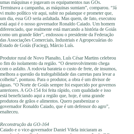
umas máquinas e jogavam os equipamentos nas GOs.
Terminava a campanha, as máquinas sumiam”, comparou. “Já
vi muito político vir aqui, subir no palanque e prometer que,
um dia, essa GO seria asfaltada. Mas quem, de fato, executou
está aqui é o nosso governador Ronaldo Caiado. Um homem
diferenciado, que realmente está marcando a história de Goiás
como um grande líder”, endossou o presidente da Federação
das Associações Comerciais, Industriais e Agropecuárias do
Estado de Goiás (Facieg), Márcio Luís.
Produtor rural de Novo Planalto, Luís César Martins celebrou
o fim do isolamento da região. “O desenvolvimento chega
com o asfalto. A rodovia barateia o custo de frete, de insumos,
melhora a questão da trafegabilidade das carretas para levar a
colheita”, pontuou. Para o produtor, a obra é um divisor de
águas. “O Norte de Goiás sempre foi esquecido por governos
anteriores. A GO-154 foi feita rápido, com qualidade e isso
está beneficiando aqui a região que, hoje, é uma grande
produtora de grãos e alimentos. Quero parabenizar o
governador Ronaldo Caiado, que é um defensor do agro”,
enalteceu.
Reconstrução da GO-164
Caiado e o vice-governador Daniel Vilela iniciaram as