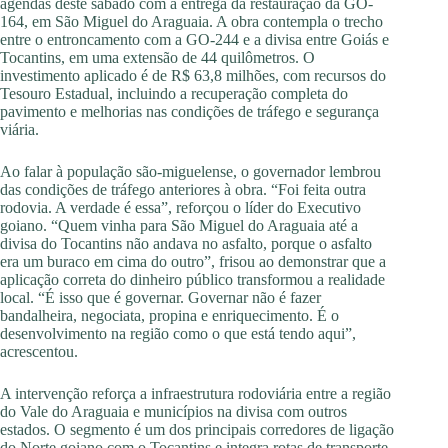
agendas deste sábado com a entrega da restauração da GO-
164, em São Miguel do Araguaia. A obra contempla o trecho
entre o entroncamento com a GO-244 e a divisa entre Goiás e
Tocantins, em uma extensão de 44 quilômetros. O
investimento aplicado é de R$ 63,8 milhões, com recursos do
Tesouro Estadual, incluindo a recuperação completa do
pavimento e melhorias nas condições de tráfego e segurança
viária.
Ao falar à população são-miguelense, o governador lembrou
das condições de tráfego anteriores à obra. “Foi feita outra
rodovia. A verdade é essa”, reforçou o líder do Executivo
goiano. “Quem vinha para São Miguel do Araguaia até a
divisa do Tocantins não andava no asfalto, porque o asfalto
era um buraco em cima do outro”, frisou ao demonstrar que a
aplicação correta do dinheiro público transformou a realidade
local. “É isso que é governar. Governar não é fazer
bandalheira, negociata, propina e enriquecimento. É o
desenvolvimento na região como o que está tendo aqui”,
acrescentou.
A intervenção reforça a infraestrutura rodoviária entre a região
do Vale do Araguaia e municípios na divisa com outros
estados. O segmento é um dos principais corredores de ligação
do Norte goiano com o Tocantins e integra rotas de transporte