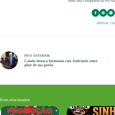
mais alta competência em sua
ARTIGOS: 236
POST
ANTERIOR
Caiado destaca harmonia com Judiciário como
pilar de sua gestão
Posts relacionados