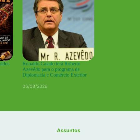
aldos
Ronaldo Caiado terá Roberto
Azevêdo para o programa de
Diplomacia e Comércio Exterior
06/08/2026
Assuntos