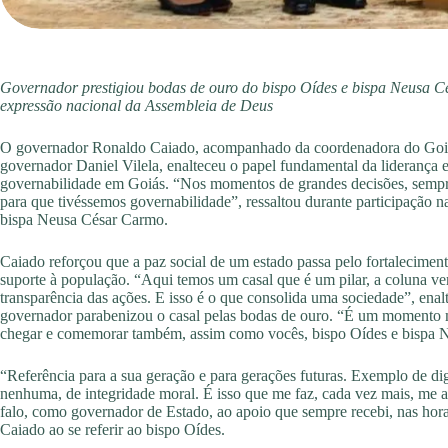
Governador prestigiou bodas de ouro do bispo Oídes e bispa Neusa C
expressão nacional da Assembleia de Deus
O governador Ronaldo Caiado, acompanhado da coordenadora do Goiás
governador Daniel Vilela, enalteceu o papel fundamental da liderança 
governabilidade em Goiás. “Nos momentos de grandes decisões, sempre
para que tivéssemos governabilidade”, ressaltou durante participação 
bispa Neusa César Carmo.
Caiado reforçou que a paz social de um estado passa pelo fortalecimen
suporte à população. “Aqui temos um casal que é um pilar, a coluna ver
transparência das ações. E isso é o que consolida uma sociedade”, en
governador parabenizou o casal pelas bodas de ouro. “É um momento m
chegar e comemorar também, assim como vocês, bispo Oídes e bispa N
“Referência para a sua geração e para gerações futuras. Exemplo de di
nenhuma, de integridade moral. É isso que me faz, cada vez mais, me a
falo, como governador de Estado, ao apoio que sempre recebi, nas hora
Caiado ao se referir ao bispo Oídes.