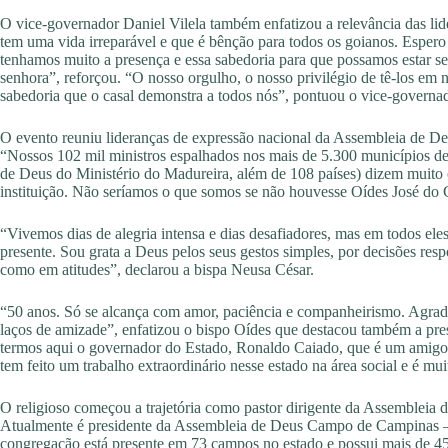
O vice-governador Daniel Vilela também enfatizou a relevância das lid
tem uma vida irreparável e que é bênção para todos os goianos. Espe
tenhamos muito a presença e essa sabedoria para que possamos estar s
senhora”, reforçou. “O nosso orgulho, o nosso privilégio de tê-los em
sabedoria que o casal demonstra a todos nós”, pontuou o vice-governad
O evento reuniu lideranças de expressão nacional da Assembleia de Deus
“Nossos 102 mil ministros espalhados nos mais de 5.300 municípios d
de Deus do Ministério do Madureira, além de 108 países) dizem muito o
instituição. Não seríamos o que somos se não houvesse Oídes José do 
“Vivemos dias de alegria intensa e dias desafiadores, mas em todos ele
presente. Sou grata a Deus pelos seus gestos simples, por decisões re
como em atitudes”, declarou a bispa Neusa César.
“50 anos. Só se alcança com amor, paciência e companheirismo. Agradec
laços de amizade”, enfatizou o bispo Oídes que destacou também a pr
termos aqui o governador do Estado, Ronaldo Caiado, que é um amigo 
tem feito um trabalho extraordinário nesse estado na área social e é mu
O religioso começou a trajetória como pastor dirigente da Assembleia d
Atualmente é presidente da Assembleia de Deus Campo de Campinas – 
congregação está presente em 73 campos no estado e possui mais de 450 i