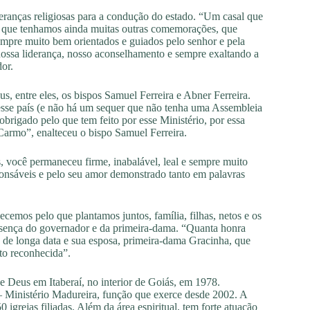
eranças religiosas para a condução do estado. “Um casal que
ro que tenhamos ainda muitas outras comemorações, que
empre muito bem orientados e guiados pelo senhor e pela
 nossa liderança, nosso aconselhamento e sempre exaltando a
or.
, entre eles, os bispos Samuel Ferreira e Abner Ferreira.
esse país (e não há um sequer que não tenha uma Assembleia
brigado pelo que tem feito por esse Ministério, por essa
Carmo”, enalteceu o bispo Samuel Ferreira.
s, você permaneceu firme, inabalável, leal e sempre muito
sponsáveis e pelo seu amor demonstrado tanto em palavras
emos pelo que plantamos juntos, família, filhas, netos e os
esença do governador e da primeira-dama. “Quanta honra
de longa data e sua esposa, primeira-dama Gracinha, que
ito reconhecida”.
e Deus em Itaberaí, no interior de Goiás, em 1978.
Ministério Madureira, função que exerce desde 2002. A
grejas filiadas. Além da área espiritual, tem forte atuação