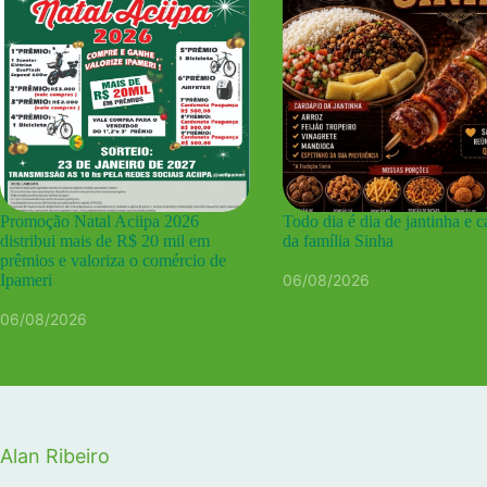
Promoção Natal Aciipa 2026
Todo dia é dia de jantinha e c
distribui mais de R$ 20 mil em
da família Sinha
prêmios e valoriza o comércio de
06/08/2026
Ipameri
06/08/2026
Alan Ribeiro