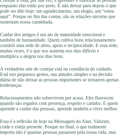
Cortejar a vida, por sua vez, é aprender a valorizar as pessoas
enquanto elas estão por perto. É não deixar para depois o que
pode ser dito hoje: um agradecimento, um elogio, um “estou
aqui”. Porque no fim das contas, são as relações sinceras que
sustentam nossa caminhada.
Cuidar dos amigos é um ato de maturidade emocional e
também de humanidade. Quem cultiva bons relacionamentos
constrói uma rede de afeto, apoio e reciprocidade. E essa rede,
muitas vezes, é o que nos sustenta nos dias difíceis e
multiplica a alegria nos dias bons.
A verdadeira arte de cortejar está na constância do cuidado.
Está nos pequenos gestos, nas atitudes simples e na decisão
diária de não deixar as pessoas importantes se tornarem apenas
lembranças.
Relacionamentos não sobrevivem por acaso. Eles florescem
quando são regados com presença, respeito e carinho. E quem
aprende a cuidar das pessoas, aprende também a viver melhor.
Essa é a reflexão de hoje na Mensagem do Alan. Valorize,
cuide e esteja presente. Porque no final, o que realmente
importa não é quantas pessoas passaram pela nossa vida, mas