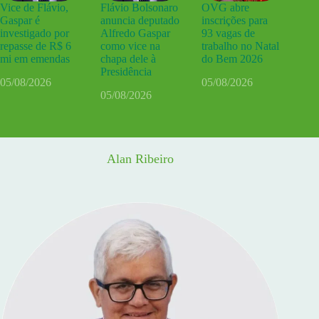
Vice de Flávio,
Flávio Bolsonaro
OVG abre
Gaspar é
anuncia deputado
inscrições para
investigado por
Alfredo Gaspar
93 vagas de
repasse de R$ 6
como vice na
trabalho no Natal
mi em emendas
chapa dele à
do Bem 2026
Presidência
05/08/2026
05/08/2026
05/08/2026
Alan Ribeiro