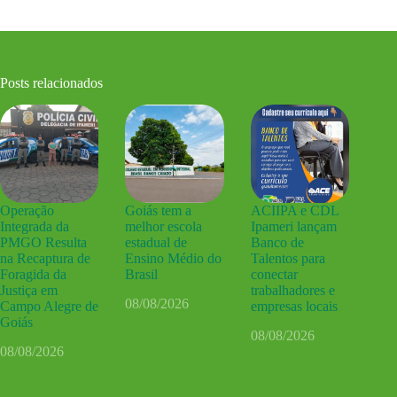
Posts relacionados
Operação
Goiás tem a
ACIIPA e CDL
Integrada da
melhor escola
Ipameri lançam
PMGO Resulta
estadual de
Banco de
na Recaptura de
Ensino Médio do
Talentos para
Foragida da
Brasil
conectar
Justiça em
trabalhadores e
08/08/2026
Campo Alegre de
empresas locais
Goiás
08/08/2026
08/08/2026