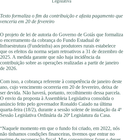
Legislativa
Texto formaliza o fim da contribuição e afasta pagamento que
venceria em 20 de fevereiro
O projeto de lei de autoria do Governo de Goiás que formaliza
o encerramento da cobrança do Fundo Estadual de
Infraestrutura (Fundeinfra) aos produtores rurais estabelece
que os efeitos da norma sejam retroativos a 31 de dezembro de
2025. A medida garante que não haja incidência da
contribuição sobre as operações realizadas a partir de janeiro
de 2026.
Com isso, a cobrança referente à competência de janeiro deste
ano, cujo vencimento ocorreria em 20 de fevereiro, deixa de
ser devida. Não haverá, portanto, recolhimento dessa parcela.
O envio da proposta à Assembleia Legislativa consolida o
anúncio feito pelo governador Ronaldo Caiado na última
quarta-feira (18/2), durante a sessão solene de instalação da 4ª
Sessão Legislativa Ordinária da 20ª Legislatura da Casa.
“Naquele momento em que o fundo foi criado, em 2022, nós
não tínhamos condições financeiras, tivemos que entrar no
regime de recuperação fiscal. Mas conseguimos fazer o dever