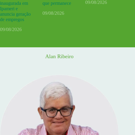
09/08/2026
inaugurada em
que permanece
Ipameri e
09/08/2026
anuncia geração
de empregos
09/08/2026
Alan Ribeiro