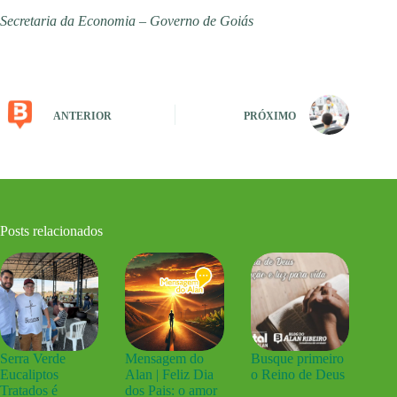
Secretaria da Economia – Governo de Goiás
ANTERIOR
PRÓXIMO
Posts relacionados
Serra Verde
Mensagem do
Busque primeiro
Eucaliptos
Alan | Feliz Dia
o Reino de Deus
Tratados é
dos Pais: o amor