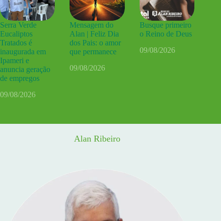
Serra Verde
Mensagem do
Busque primeiro
Eucaliptos
Alan | Feliz Dia
o Reino de Deus
Tratados é
dos Pais: o amor
09/08/2026
inaugurada em
que permanece
Ipameri e
09/08/2026
anuncia geração
de empregos
09/08/2026
Alan Ribeiro