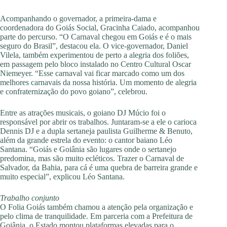
Acompanhando o governador, a primeira-dama e
coordenadora do Goiás Social, Gracinha Caiado, acompanhou
parte do percurso. “O Carnaval chegou em Goiás e é o mais
seguro do Brasil”, destacou ela. O vice-governador, Daniel
Vilela, também experimentou de perto a alegria dos foliões,
em passagem pelo bloco instalado no Centro Cultural Oscar
Niemeyer. “Esse carnaval vai ficar marcado como um dos
melhores carnavais da nossa história. Um momento de alegria
e confraternização do povo goiano”, celebrou.
Entre as atrações musicais, o goiano DJ Múcio foi o
responsável por abrir os trabalhos. Juntaram-se a ele o carioca
Dennis DJ e a dupla sertaneja paulista Guilherme & Benuto,
além da grande estrela do evento: o cantor baiano Léo
Santana. “Goiás e Goiânia são lugares onde o sertanejo
predomina, mas são muito ecléticos. Trazer o Carnaval de
Salvador, da Bahia, para cá é uma quebra de barreira grande e
muito especial”, explicou Léo Santana.
Trabalho conjunto
O Folia Goiás também chamou a atenção pela organização e
pelo clima de tranquilidade. Em parceria com a Prefeitura de
Goiânia, o Estado montou plataformas elevadas para o