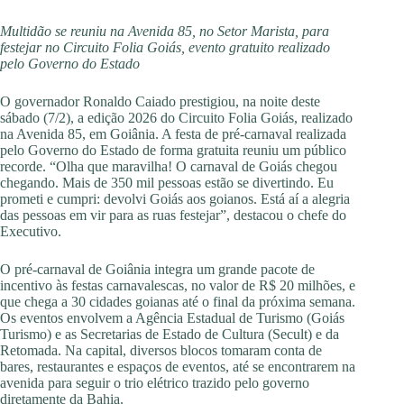
Multidão se reuniu na Avenida 85, no Setor Marista, para
festejar no Circuito Folia Goiás, evento gratuito realizado
pelo Governo do Estado
O governador Ronaldo Caiado prestigiou, na noite deste
sábado (7/2), a edição 2026 do Circuito Folia Goiás, realizado
na Avenida 85, em Goiânia. A festa de pré-carnaval realizada
pelo Governo do Estado de forma gratuita reuniu um público
recorde. “Olha que maravilha! O carnaval de Goiás chegou
chegando. Mais de 350 mil pessoas estão se divertindo. Eu
prometi e cumpri: devolvi Goiás aos goianos. Está aí a alegria
das pessoas em vir para as ruas festejar”, destacou o chefe do
Executivo.
O pré-carnaval de Goiânia integra um grande pacote de
incentivo às festas carnavalescas, no valor de R$ 20 milhões, e
que chega a 30 cidades goianas até o final da próxima semana.
Os eventos envolvem a Agência Estadual de Turismo (Goiás
Turismo) e as Secretarias de Estado de Cultura (Secult) e da
Retomada. Na capital, diversos blocos tomaram conta de
bares, restaurantes e espaços de eventos, até se encontrarem na
avenida para seguir o trio elétrico trazido pelo governo
diretamente da Bahia.