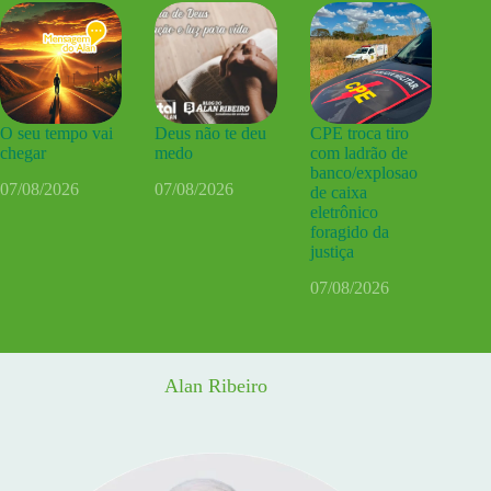
O seu tempo vai
Deus não te deu
CPE troca tiro
chegar
medo
com ladrão de
banco/explosao
07/08/2026
07/08/2026
de caixa
eletrônico
foragido da
justiça
07/08/2026
Alan Ribeiro