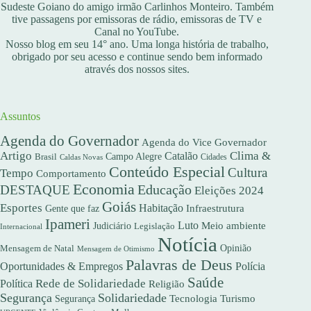
Sudeste Goiano do amigo irmão Carlinhos Monteiro. Também
tive passagens por emissoras de rádio, emissoras de TV e
Canal no YouTube.
Nosso blog em seu 14° ano. Uma longa história de trabalho,
obrigado por seu acesso e continue sendo bem informado
através dos nossos sites.
Assuntos
Agenda do Governador
Agenda do Vice Governador
Artigo
Clima &
Catalão
Campo Alegre
Brasil
Caldas Novas
Cidades
Conteúdo Especial
Cultura
Tempo
Comportamento
Economia
DESTAQUE
Educação
Eleições 2024
Goiás
Esportes
Habitação
Gente que faz
Infraestrutura
Ipameri
Luto
Meio ambiente
Judiciário
Legislação
Internacional
Notícia
Opinião
Mensagem de Natal
Mensagem de Otimismo
Palavras de Deus
Oportunidades & Empregos
Polícia
Saúde
Rede de Solidariedade
Política
Religião
Segurança
Solidariedade
Segurança
Tecnologia
Turismo