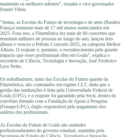
mantendo os melhores talentos”, ressalta o vice-governador
Daniel Vilela.
“Juntas, as Escolas do Futuro de tecnologia e de artes (Basileu
França) somaram mais de 17 mil alunos matriculados em
2025. Fora isso, a Filarmônica fez mais de 60 concertos que
reuniram milhares de pessoas ao longo do ano, lançou dois
álbuns e venceu o Prêmio Concerto 2025, na categoria Melhor
Álbum. O reajuste é, portanto, o reconhecimento pelo grande
impacto que esses profissionais têm em Goiás”, explica o
secretário de Ciência, Tecnologia e Inovação, José Frederico
Lyra Netto.
Os trabalhadores, tanto das Escolas do Futuro quanto da
Filarmônica, são contratados em regime CLT, dada que a
gestão das instituições é feita pela Universidade Federal de
Goiás (UFG), e o reajuste foi garantido pela Secti, dentro do
convênio firmado com a Fundação de Apoio à Pesquisa
(Funape/UFG), órgão responsável pelo pagamento dos
salários dos profissionais.
As Escolas do Futuro de Goiás são unidades
profissionalizantes do governo estadual, mantidas pela
Secretaria de Estado de Ciência, Tecnologia e Inovação