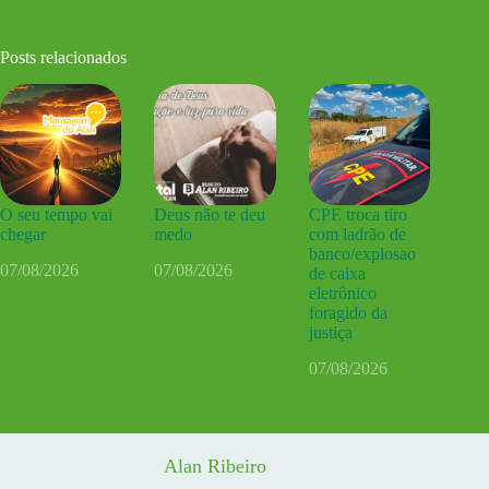
Posts relacionados
O seu tempo vai
Deus não te deu
CPE troca tiro
chegar
medo
com ladrão de
banco/explosao
07/08/2026
07/08/2026
de caixa
eletrônico
foragido da
justiça
07/08/2026
Alan Ribeiro