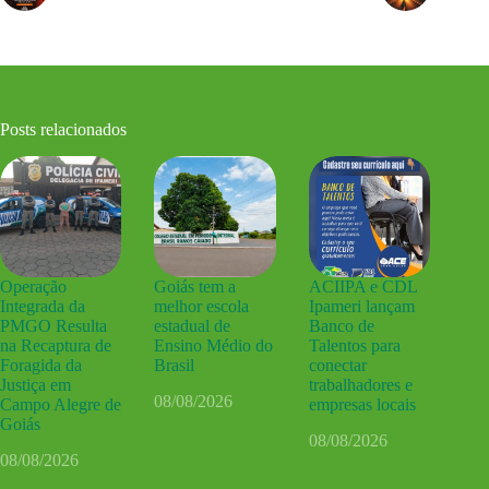
Posts relacionados
Operação
Goiás tem a
ACIIPA e CDL
Integrada da
melhor escola
Ipameri lançam
PMGO Resulta
estadual de
Banco de
na Recaptura de
Ensino Médio do
Talentos para
Foragida da
Brasil
conectar
Justiça em
trabalhadores e
08/08/2026
Campo Alegre de
empresas locais
Goiás
08/08/2026
08/08/2026