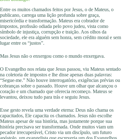
Entre os muitos chamados feitos por Jesus, o de Mateus, o
publicano, carrega uma lição profunda sobre graça,
misericórdia e transformação. Mateus era cobrador de
impostos, profissão odiada pelo povo judeu, vista como
símbolo de injustiça, corrupção e traição. Aos olhos da
sociedade, ele era alguém sem honra, sem crédito moral e sem
lugar entre os “justos”.
Mas Jesus não o enxergou como o mundo enxergava.
O Evangelho nos relata que Jesus passou, viu Mateus sentado
na coletoria de impostos e lhe disse apenas duas palavras:
“Segue-me.” Não houve interrogatório, exigências prévias ou
cobranças sobre o passado. Houve um olhar que alcançou o
coração e um chamado que oferecia recomeço. Mateus se
levantou, deixou tudo para trás e seguiu Jesus.
Esse gesto revela uma verdade eterna: Deus não chama os
capacitados, Ele capacita os chamados. Jesus não escolhe
Mateus apesar de sua história, mas justamente porque sua
história precisava ser transformada. Onde muitos viam um
pecador irrecuperável, Cristo via um discípulo, um futuro
apóstolo, um evangelista que escreveria um dos Evangelhos