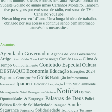
os dois últimos: É Mais Notícias de Caldas Novas e Jornal do
Sudeste Goiano do amigo irmão Carlinhos Monteiro. Também
tive passagens por emissoras de rádio, emissoras de TV e
Canal no YouTube.
Nosso blog em seu 14° ano. Uma longa história de trabalho,
obrigado por seu acesso e continue sendo bem informado
através dos nossos sites.
Assuntos
Agenda do Governador
Agenda do Vice Governador
Artigo
Clima &
Catalão
Campo Alegre
Brasil
Caldas Novas
Cidades
Conteúdo Especial
Cultura
Tempo
Comportamento
Economia
DESTAQUE
Educação
Eleições 2024
Goiás
Esportes
Habitação
Gente que faz
Infraestrutura
Ipameri
Luto
Meio ambiente
Judiciário
Legislação
Internacional
Notícia
Opinião
Mensagem de Natal
Mensagem de Otimismo
Palavras de Deus
Oportunidades & Empregos
Polícia
Saúde
Rede de Solidariedade
Política
Religião
Segurança
Solidariedade
Segurança
Tecnologia
Turismo