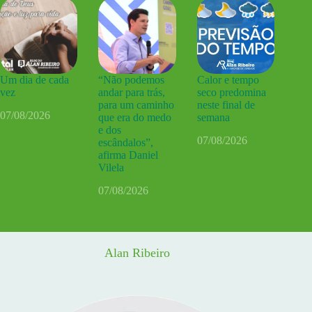
Um dia de cada
“Não podemos
Calor e tempo
vez
andar para trás,
seco predomina
para um caminho
neste final de
07/08/2026
que era do medo
semana
e dos
07/08/2026
escândalos”,
afirma Daniel
Vilela
07/08/2026
Alan Ribeiro