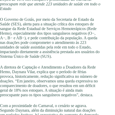
preocupam rede que atende 223 unidades de saúde em todo o
Estado
O Governo de Goiás, por meio da Secretaria de Estado da
Saúde (SES), alerta para a situação crítica dos estoques de
sangue da Rede Estadual de Serviços Hemoterápicos (Rede
Hemo), especialmente dos tipos sanguíneos negativos (O−,
A−, B− e AB−), e pede contribuição da população. A queda
nas doações pode comprometer o atendimento às 223
unidades de saúde assistidas pela rede em todo o Estado,
impactando diretamente a assistência prestada aos usuários do
Sistema Único de Saúde (SUS).
A diretora de Captação e Atendimento a Doadores da Rede
Hemo, Daynara Vilar, explica que o período de férias
provoca, historicamente, redução significativa no número de
doações. “Em janeiro, observamos uma queda expressiva no
comparecimento de doadores, o que resultou em um déficit
geral de 18% nos estoques. A situação é ainda mais
preocupante para os tipos sanguíneos negativos”, destaca.
Com a proximidade do Carnaval, o cenário se agrava.
Segundo Daynara, além da diminuição natural das doações
em períodos festivos, há expectativa de aumento da demanda