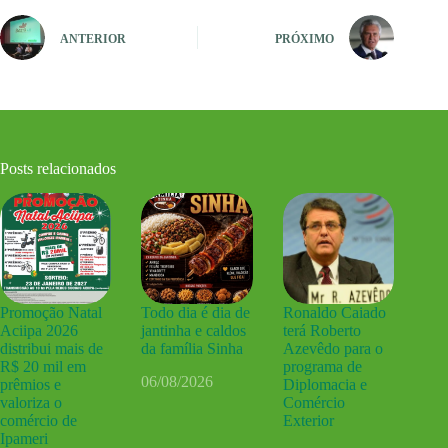
ANTERIOR
PRÓXIMO
Posts relacionados
Promoção Natal
Todo dia é dia de
Ronaldo Caiado
Aciipa 2026
jantinha e caldos
terá Roberto
distribui mais de
da família Sinha
Azevêdo para o
R$ 20 mil em
programa de
06/08/2026
prêmios e
Diplomacia e
valoriza o
Comércio
comércio de
Exterior
Ipameri