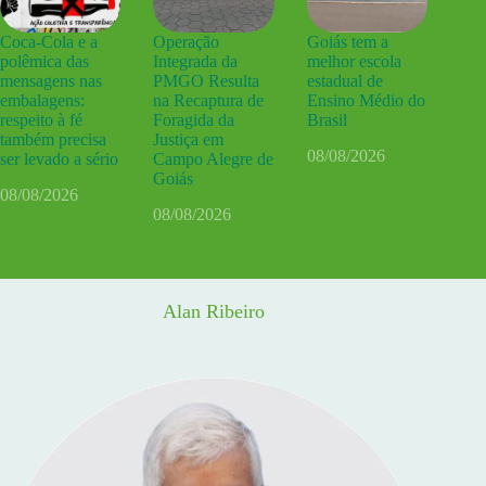
Coca-Cola e a
Operação
Goiás tem a
polêmica das
Integrada da
melhor escola
mensagens nas
PMGO Resulta
estadual de
embalagens:
na Recaptura de
Ensino Médio do
respeito à fé
Foragida da
Brasil
também precisa
Justiça em
08/08/2026
ser levado a sério
Campo Alegre de
Goiás
08/08/2026
08/08/2026
Alan Ribeiro