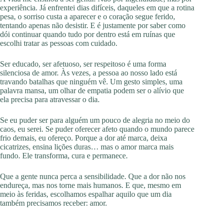
experiência. Já enfrentei dias difíceis, daqueles em que a rotina
pesa, o sorriso custa a aparecer e o coração segue ferido,
tentando apenas não desistir. E é justamente por saber como
dói continuar quando tudo por dentro está em ruínas que
escolhi tratar as pessoas com cuidado.
Ser educado, ser afetuoso, ser respeitoso é uma forma
silenciosa de amor. Às vezes, a pessoa ao nosso lado está
travando batalhas que ninguém vê. Um gesto simples, uma
palavra mansa, um olhar de empatia podem ser o alívio que
ela precisa para atravessar o dia.
Se eu puder ser para alguém um pouco de alegria no meio do
caos, eu serei. Se puder oferecer afeto quando o mundo parece
frio demais, eu ofereço. Porque a dor até marca, deixa
cicatrizes, ensina lições duras… mas o amor marca mais
fundo. Ele transforma, cura e permanece.
Que a gente nunca perca a sensibilidade. Que a dor não nos
endureça, mas nos torne mais humanos. E que, mesmo em
meio às feridas, escolhamos espalhar aquilo que um dia
também precisamos receber: amor.