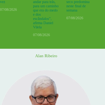
vez
andar para trás,
seco predomina
para um caminho
neste final de
07/08/2026
que era do medo
semana
e dos
07/08/2026
escândalos”,
afirma Daniel
Vilela
07/08/2026
Alan Ribeiro