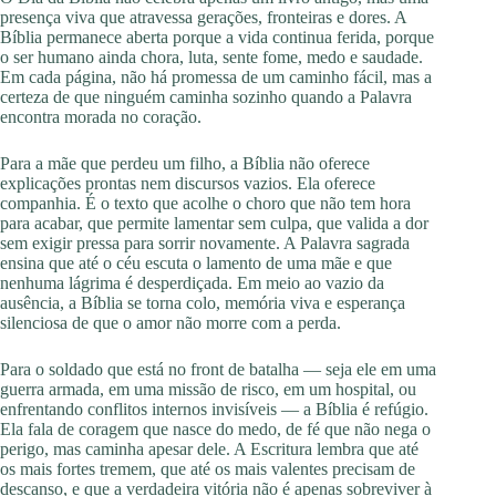
presença viva que atravessa gerações, fronteiras e dores. A
Bíblia permanece aberta porque a vida continua ferida, porque
o ser humano ainda chora, luta, sente fome, medo e saudade.
Em cada página, não há promessa de um caminho fácil, mas a
certeza de que ninguém caminha sozinho quando a Palavra
encontra morada no coração.
Para a mãe que perdeu um filho, a Bíblia não oferece
explicações prontas nem discursos vazios. Ela oferece
companhia. É o texto que acolhe o choro que não tem hora
para acabar, que permite lamentar sem culpa, que valida a dor
sem exigir pressa para sorrir novamente. A Palavra sagrada
ensina que até o céu escuta o lamento de uma mãe e que
nenhuma lágrima é desperdiçada. Em meio ao vazio da
ausência, a Bíblia se torna colo, memória viva e esperança
silenciosa de que o amor não morre com a perda.
Para o soldado que está no front de batalha — seja ele em uma
guerra armada, em uma missão de risco, em um hospital, ou
enfrentando conflitos internos invisíveis — a Bíblia é refúgio.
Ela fala de coragem que nasce do medo, de fé que não nega o
perigo, mas caminha apesar dele. A Escritura lembra que até
os mais fortes tremem, que até os mais valentes precisam de
descanso, e que a verdadeira vitória não é apenas sobreviver à