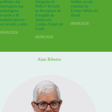
polêmica das
Integrada da
melhor escola
mensagens nas
PMGO Resulta
estadual de
embalagens:
na Recaptura de
Ensino Médio do
respeito à fé
Foragida da
Brasil
também precisa
Justiça em
08/08/2026
ser levado a sério
Campo Alegre de
Goiás
08/08/2026
08/08/2026
Alan Ribeiro