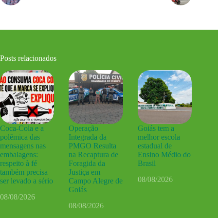
Posts relacionados
Coca-Cola e a
Operação
Goiás tem a
polêmica das
Integrada da
melhor escola
mensagens nas
PMGO Resulta
estadual de
embalagens:
na Recaptura de
Ensino Médio do
respeito à fé
Foragida da
Brasil
também precisa
Justiça em
08/08/2026
ser levado a sério
Campo Alegre de
Goiás
08/08/2026
08/08/2026