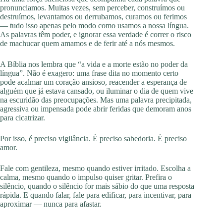
pronunciamos. Muitas vezes, sem perceber, construímos ou
destruímos, levantamos ou derrubamos, curamos ou ferimos
— tudo isso apenas pelo modo como usamos a nossa língua.
As palavras têm poder, e ignorar essa verdade é correr o risco
de machucar quem amamos e de ferir até a nós mesmos.
A Bíblia nos lembra que “a vida e a morte estão no poder da
língua”. Não é exagero: uma frase dita no momento certo
pode acalmar um coração ansioso, reacender a esperança de
alguém que já estava cansado, ou iluminar o dia de quem vive
na escuridão das preocupações. Mas uma palavra precipitada,
agressiva ou impensada pode abrir feridas que demoram anos
para cicatrizar.
Por isso, é preciso vigilância. É preciso sabedoria. É preciso
amor.
Fale com gentileza, mesmo quando estiver irritado. Escolha a
calma, mesmo quando o impulso quiser gritar. Prefira o
silêncio, quando o silêncio for mais sábio do que uma resposta
rápida. E quando falar, fale para edificar, para incentivar, para
aproximar — nunca para afastar.