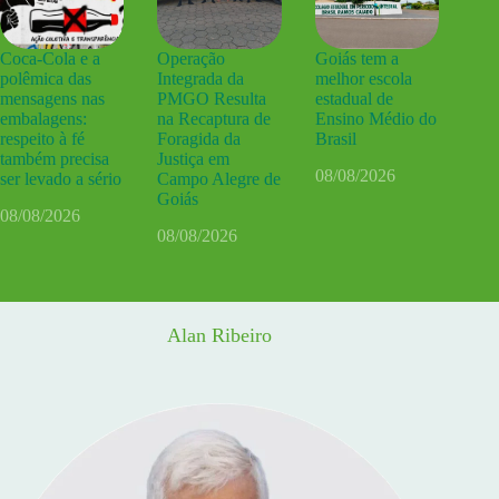
Coca-Cola e a
Operação
Goiás tem a
polêmica das
Integrada da
melhor escola
mensagens nas
PMGO Resulta
estadual de
embalagens:
na Recaptura de
Ensino Médio do
respeito à fé
Foragida da
Brasil
também precisa
Justiça em
08/08/2026
ser levado a sério
Campo Alegre de
Goiás
08/08/2026
08/08/2026
Alan Ribeiro