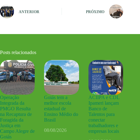
ANTERIOR
PRÓXIMO
Posts relacionados
Operação
Goiás tem a
ACIIPA e CDL
Integrada da
melhor escola
Ipameri lançam
PMGO Resulta
estadual de
Banco de
na Recaptura de
Ensino Médio do
Talentos para
Foragida da
Brasil
conectar
Justiça em
trabalhadores e
08/08/2026
Campo Alegre de
empresas locais
Goiás