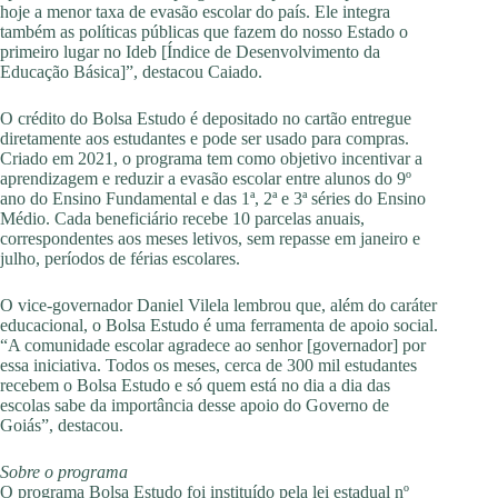
hoje a menor taxa de evasão escolar do país. Ele integra
também as políticas públicas que fazem do nosso Estado o
primeiro lugar no Ideb [Índice de Desenvolvimento da
Educação Básica]”, destacou Caiado.
O crédito do Bolsa Estudo é depositado no cartão entregue
diretamente aos estudantes e pode ser usado para compras.
Criado em 2021, o programa tem como objetivo incentivar a
aprendizagem e reduzir a evasão escolar entre alunos do 9º
ano do Ensino Fundamental e das 1ª, 2ª e 3ª séries do Ensino
Médio. Cada beneficiário recebe 10 parcelas anuais,
correspondentes aos meses letivos, sem repasse em janeiro e
julho, períodos de férias escolares.
O vice-governador Daniel Vilela lembrou que, além do caráter
educacional, o Bolsa Estudo é uma ferramenta de apoio social.
“A comunidade escolar agradece ao senhor [governador] por
essa iniciativa. Todos os meses, cerca de 300 mil estudantes
recebem o Bolsa Estudo e só quem está no dia a dia das
escolas sabe da importância desse apoio do Governo de
Goiás”, destacou.
Sobre o programa
O programa Bolsa Estudo foi instituído pela lei estadual nº