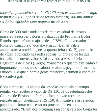
rede estadual de ensino vão receber entre R$ 130 e R$ 150
Incentivo financeiro será de R$ 130 para estudantes do tempo
regular e R$ 150 para os de tempo integral; 300 mil alunos
serão beneficiados com reajuste de até 38%
Cerca de 300 mil estudantes da rede estadual de ensino
passarão a receber valores atualizados do Programa Bolsa
Estudo, que terá um reajuste de até 38%. O governador
Ronaldo Caiado e o vice-governador Daniel Vilela
anunciaram a novidade, nesta quarta-feira (10/12), por meio
de vídeo publicado nas redes sociais. O projeto de lei que
formaliza os novos valores foi enviado à Assembleia
Legislativa de Goiás (Alego). “Sabemos o quanto este cartão é
importante para os nossos alunos e alunas pegarem firme nos
estudos. E o que é bom a gente melhora”, afirmou o chefe do
Executivo goiano.
Com o reajuste, os alunos das escolas estaduais de tempo
regular vão receber o valor de R$ 130. Já os estudantes dos
Centros de Ensino em Período Integral vão receber um
reajuste maior, chegando a R$ 150. A iniciativa é estratégica
para impulsionar o sucesso no processo de ensino-
aprendizado. “É um dos programas responsáveis por Goiás ter