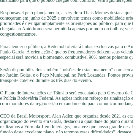
sinalizado para que o público chegue com conforto, sem aglomerações 
Responsável pelo planejamento, a servidora Thaís Moraes destaca qu
começaram em junho de 2025 e envolvem temas como mobilidade urbana,
prioridades é divulgar amplamente as orientações ao público, para que
chegada ao Autódromo será permitida apenas por moto ou ônibus; veículo
congestionamentos.
Para atender o público, a Redemob ofertará linhas exclusivas para o Au
Paulo Garcia. A orientação é que os frequentadores deixem seus veículo
especial será movida a biometano, combustível 90% menos poluente qu
Serão disponibilizados também “bolsões de estacionamento” com cerca 
no Jardim Goiás, e o Paço Municipal, no Park Lozandes. Pontos provi
transporte coletivo durante os três dias do evento.
O Plano de Intervenções de Trânsito será executado pelo Governo de Go
e Polícia Rodoviária Federal. As ações incluem reforço na sinalização
com moradores da região estão em andamento para comunicar mudanças
CEO da Brasil Motorsport, Alan Adler, que organiza desde 2021 as etap
organização do evento em Goiás, destacou a qualidade do plano durante
realizamos a Fórmula 1 em Interlagos, uma vez que nosso grande desaf
função deste excelente plano, não teremos essas dificuldades”, destaca.