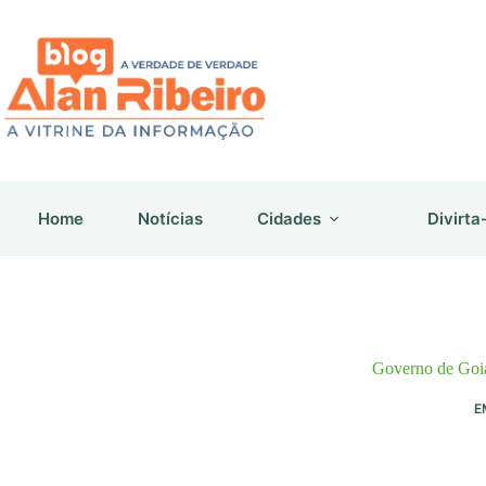
Pular
para
o
conteúdo
Home
Notícias
Cidades
Divirta
Governo de Goiá
E