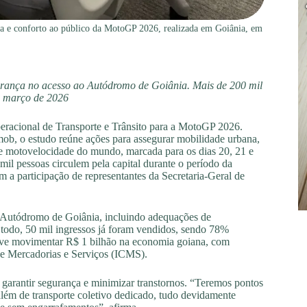
ça e conforto ao público da MotoGP 2026, realizada em Goiânia, em
gurança no acesso ao Autódromo de Goiânia. Mais de 200 mil
de março de 2026
peracional de Transporte e Trânsito para a MotoGP 2026.
ob, o estudo reúne ações para assegurar mobilidade urbana,
de motovelocidade do mundo, marcada para os dias 20, 21 e
il pessoas circulem pela capital durante o período da
 a participação de representantes da Secretaria-Geral de
o Autódromo de Goiânia, incluindo adequações de
Ao todo, 50 mil ingressos já foram vendidos, sendo 78%
 deve movimentar R$ 1 bilhão na economia goiana, com
de Mercadorias e Serviços (ICMS).
garantir segurança e minimizar transtornos. “Teremos pontos
além de transporte coletivo dedicado, tudo devidamente