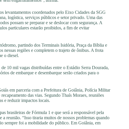
e sem engarrafamentos”, afirma.
e os levantamentos coordenados pelo Eixo Cidades da SGG
 logística, serviços públicos e setor privado. Uma das
 todos possam se preparar e se deslocar com segurança. A
s particulares estarão proibidos, a fim de evitar
tódromo, partindo dos Terminais Isidória, Praça da Bíblia e
s nessas regiões e completem o trajeto de ônibus. A frota
e o diesel.
de 10 mil vagas distribuídas entre o Estádio Serra Dourada,
sórios de embarque e desembarque serão criados para o
iás em parceria com a Prefeitura de Goiânia, Polícia Militar
 e recapeamento das vias. Segundo Thaís Moraes, reuniões
 e reduzir impactos locais.
as brasileiras de Fórmula 1 e que será a responsável pela
 a reunião. “Isso tiraria muitos de nossos problemas quando
io sempre foi a mobilidade do público. Em Goiânia, em