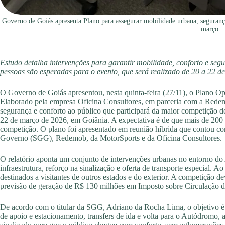
Governo de Goiás apresenta Plano para assegurar mobilidade urbana, seguran
março
Estudo detalha intervenções para garantir mobilidade, conforto e se
pessoas são esperadas para o evento, que será realizado de 20 a 22 
O Governo de Goiás apresentou, nesta quinta-feira (27/11), o Plano O
Elaborado pela empresa Oficina Consultores, em parceria com a Redem
segurança e conforto ao público que participará da maior competição 
22 de março de 2026, em Goiânia. A expectativa é de que mais de 200 m
competição. O plano foi apresentado em reunião híbrida que contou com
Governo (SGG), Redemob, da MotorSports e da Oficina Consultores.
O relatório aponta um conjunto de intervenções urbanas no entorno d
infraestrutura, reforço na sinalização e oferta de transporte especial. 
destinados a visitantes de outros estados e do exterior. A competição
previsão de geração de R$ 130 milhões em Imposto sobre Circulação 
De acordo com o titular da SGG, Adriano da Rocha Lima, o objetivo é 
de apoio e estacionamento, transfers de ida e volta para o Autódromo, 