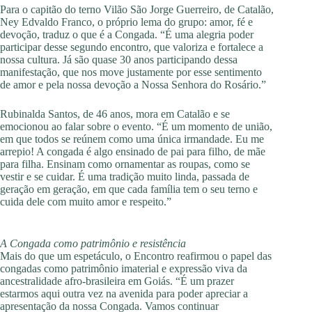
Para o capitão do terno Vilão São Jorge Guerreiro, de Catalão,
Ney Edvaldo Franco, o próprio lema do grupo: amor, fé e
devoção, traduz o que é a Congada. “É uma alegria poder
participar desse segundo encontro, que valoriza e fortalece a
nossa cultura. Já são quase 30 anos participando dessa
manifestação, que nos move justamente por esse sentimento
de amor e pela nossa devoção a Nossa Senhora do Rosário.”
Rubinalda Santos, de 46 anos, mora em Catalão e se
emocionou ao falar sobre o evento. “É um momento de união,
em que todos se reúnem como uma única irmandade. Eu me
arrepio! A congada é algo ensinado de pai para filho, de mãe
para filha. Ensinam como ornamentar as roupas, como se
vestir e se cuidar. É uma tradição muito linda, passada de
geração em geração, em que cada família tem o seu terno e
cuida dele com muito amor e respeito.”
A Congada como patrimônio e resistência
Mais do que um espetáculo, o Encontro reafirmou o papel das
congadas como patrimônio imaterial e expressão viva da
ancestralidade afro-brasileira em Goiás. “É um prazer
estarmos aqui outra vez na avenida para poder apreciar a
apresentação da nossa Congada. Vamos continuar