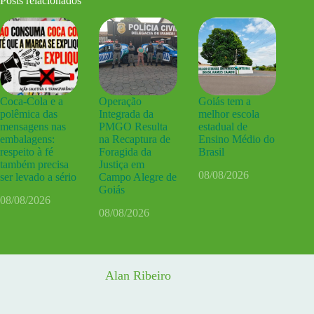
Posts relacionados
Coca-Cola e a
Operação
Goiás tem a
polêmica das
Integrada da
melhor escola
mensagens nas
PMGO Resulta
estadual de
embalagens:
na Recaptura de
Ensino Médio do
respeito à fé
Foragida da
Brasil
também precisa
Justiça em
08/08/2026
ser levado a sério
Campo Alegre de
Goiás
08/08/2026
08/08/2026
Alan Ribeiro