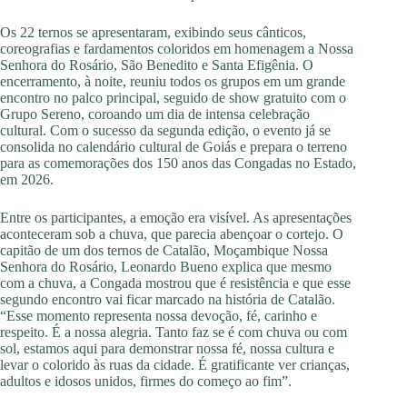
Os 22 ternos se apresentaram, exibindo seus cânticos,
coreografias e fardamentos coloridos em homenagem a Nossa
Senhora do Rosário, São Benedito e Santa Efigênia. O
encerramento, à noite, reuniu todos os grupos em um grande
encontro no palco principal, seguido de show gratuito com o
Grupo Sereno, coroando um dia de intensa celebração
cultural. Com o sucesso da segunda edição, o evento já se
consolida no calendário cultural de Goiás e prepara o terreno
para as comemorações dos 150 anos das Congadas no Estado,
em 2026.
Entre os participantes, a emoção era visível. As apresentações
aconteceram sob a chuva, que parecia abençoar o cortejo. O
capitão de um dos ternos de Catalão, Moçambique Nossa
Senhora do Rosário, Leonardo Bueno explica que mesmo
com a chuva, a Congada mostrou que é resistência e que esse
segundo encontro vai ficar marcado na história de Catalão.
“Esse momento representa nossa devoção, fé, carinho e
respeito. É a nossa alegria. Tanto faz se é com chuva ou com
sol, estamos aqui para demonstrar nossa fé, nossa cultura e
levar o colorido às ruas da cidade. É gratificante ver crianças,
adultos e idosos unidos, firmes do começo ao fim”.