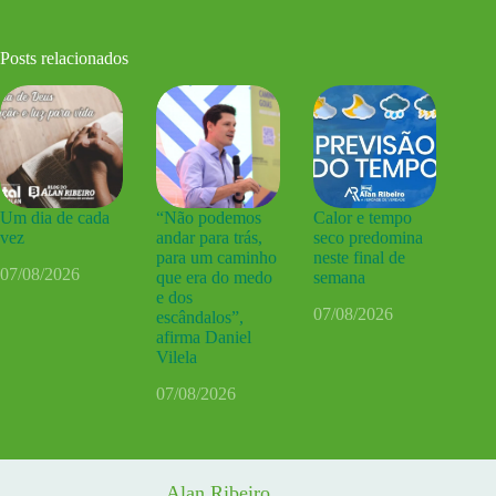
Posts relacionados
Um dia de cada
“Não podemos
Calor e tempo
vez
andar para trás,
seco predomina
para um caminho
neste final de
07/08/2026
que era do medo
semana
e dos
07/08/2026
escândalos”,
afirma Daniel
Vilela
07/08/2026
Alan Ribeiro