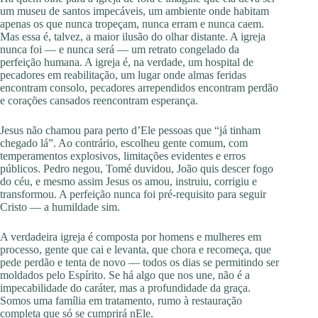
um museu de santos impecáveis, um ambiente onde habitam
apenas os que nunca tropeçam, nunca erram e nunca caem.
Mas essa é, talvez, a maior ilusão do olhar distante. A igreja
nunca foi — e nunca será — um retrato congelado da
perfeição humana. A igreja é, na verdade, um hospital de
pecadores em reabilitação, um lugar onde almas feridas
encontram consolo, pecadores arrependidos encontram perdão
e corações cansados reencontram esperança.
Jesus não chamou para perto d’Ele pessoas que “já tinham
chegado lá”. Ao contrário, escolheu gente comum, com
temperamentos explosivos, limitações evidentes e erros
públicos. Pedro negou, Tomé duvidou, João quis descer fogo
do céu, e mesmo assim Jesus os amou, instruiu, corrigiu e
transformou. A perfeição nunca foi pré-requisito para seguir
Cristo — a humildade sim.
A verdadeira igreja é composta por homens e mulheres em
processo, gente que cai e levanta, que chora e recomeça, que
pede perdão e tenta de novo — todos os dias se permitindo ser
moldados pelo Espírito. Se há algo que nos une, não é a
impecabilidade do caráter, mas a profundidade da graça.
Somos uma família em tratamento, rumo à restauração
completa que só se cumprirá nEle.