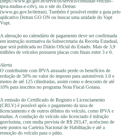
(https://www.go.gov.br/servicos/servico/consultar-veiculo–
ipva-multas-e-crlv), ou o site do Detran
(www.go.gov.br/detran). Também é possível emitir a guia pelo
aplicativo Detran GO ON ou buscar uma unidade do Vapt
Vupt.
A alteração no calendário de pagamento deve ser confirmada
em instrução normativa da Subsecretaria da Receita Estadual,
que será publicada no Diário Oficial do Estado. Mais de 3,9
milhões de veículos possuem placas com finais entre 3 e 0.
Alerta
O contribuinte com IPVA atrasado perde os benefícios de
redução de 50% no valor do imposto para automóveis 1.0 e
motos de até 125 cilindradas, assim como o desconto de até
10% para inscritos no programa Nota Fiscal Goiana.
A emissão do Certificado de Registro e Licenciamento
(CRLV) é possível após o pagamento da taxa de
licenciamento e de outros débitos do veículo, como IPVA e
multas. A condução do veículo não licenciado é infração
gravíssima, com multa prevista de R$ 293,47, acréscimo de
sete pontos na Carteira Nacional de Habilitação e até a
remoção do veículo para o pátio.