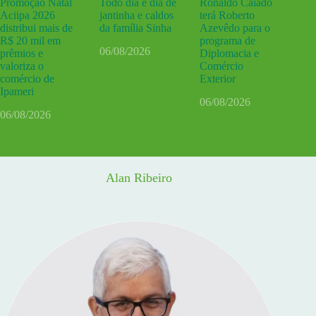
Promoção Natal
Todo dia é dia de
Ronaldo Caiado
Aciipa 2026
jantinha e caldos
terá Roberto
distribui mais de
da família Sinha
Azevêdo para o
R$ 20 mil em
programa de
06/08/2026
prêmios e
Diplomacia e
valoriza o
Comércio
comércio de
Exterior
Ipameri
06/08/2026
06/08/2026
Alan Ribeiro