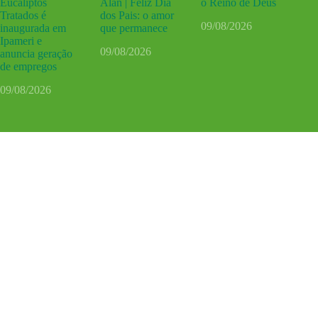
Eucaliptos
Alan | Feliz Dia
o Reino de Deus
Tratados é
dos Pais: o amor
09/08/2026
inaugurada em
que permanece
Ipameri e
09/08/2026
anuncia geração
de empregos
09/08/2026