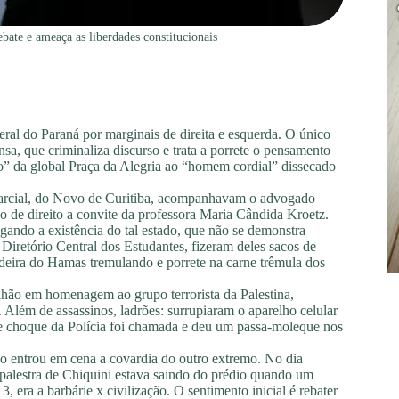
ebate e ameaça as liberdades constitucionais
ral do Paraná por marginais de direita e esquerda. O único
a, que criminaliza discurso e trata a porrete o pensamento
nho” da global Praça da Alegria ao “homem cordial” dissecado
 Marcial, do Novo de Curitiba, acompanhavam o advogado
o de direito a convite da professora Maria Cândida Kroetz.
ando a existência do tal estado, que não se demonstra
Diretório Central dos Estudantes, fizeram deles sacos de
deira do Hamas tremulando e porrete na carne trêmula dos
lhão em homenagem ao grupo terrorista da Palestina,
Além de assassinos, ladrões: surrupiaram o aparelho celular
a de choque da Polícia foi chamada e deu um passa-moleque nos
 entrou em cena a covardia do outro extremo. No dia
 palestra de Chiquini estava saindo do prédio quando um
 era a barbárie x civilização. O sentimento inicial é rebater