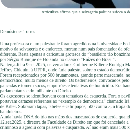
Articulista afirma que a selvageria política sufoca o d
Demóstenes Torres
Uma professora e um palestrante foram agredidos na Universidade Fede
motivo da selvageria é o endereço, moram num país fomentador da ofens
diferente. Resta apenas a caricatura grotesca do “brasileiro tão bonzi
por Sérgio Buarque de Holanda no clássico “Raízes do Brasil”.
Na terça-feira 9.set.2025, os vereadores Guilherme Kilter e Rodrigo
Jeffrey Chiquini à UFPR, onde faria palestra sobre o estado democrátic
Foram recepcionados por 500 brutamontes, grande parte mascarada, neg
democrático, muito menos de direito. Os baderneiros, convocados pelo 
pancadas e tomem socos, empurrões e tentativas de homicídio. Era ban
parlamentares e do militante do Direito.
Os agressores se identificavam com temáticas da esquerda. Fora o pavi
portavam cartazes referentes ao “exemplo de democracia” chamado Irã. 
de Kilter. Sobraram tapas, tabefes e catiripapos, 500 contra 3, a trop
bandoleiros.
Ainda havia DNA do trio nas mãos dos mascarados de esquerda quando
12.set.2025, a diretora da Faculdade de Direito em que foi cancelada a
criminoso a agrediu com palavras e cusparada. Aí não eram mais 500 x 3,