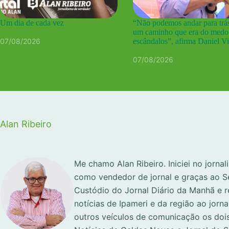
Um dia de cada vez
“Não podemos andar para trás
um caminho que era do medo
07/08/2026
escândalos”, afirma Daniel Vi
07/08/2026
Alan Ribeiro
Me chamo Alan Ribeiro. Iniciei no jorna
como vendedor de jornal e graças ao S
Custódio do Jornal Diário da Manhã e 
notícias de Ipameri e da região ao jorna
outros veículos de comunicação os dois