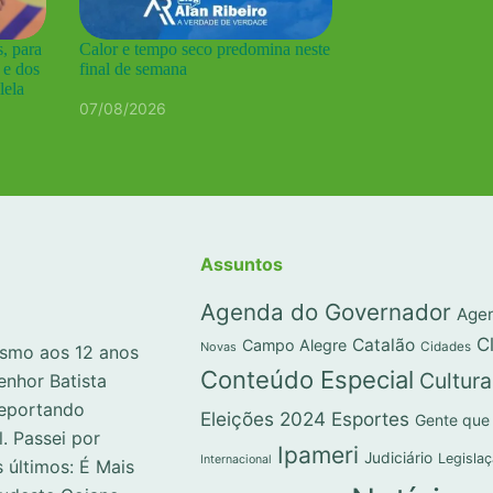
, para
Calor e tempo seco predomina neste
 e dos
final de semana
lela
07/08/2026
Assuntos
Agenda do Governador
Agen
C
Catalão
Campo Alegre
Novas
Cidades
lismo aos 12 anos
Conteúdo Especial
Cultura
enhor Batista
reportando
Eleições 2024
Esportes
Gente que
l. Passei por
Ipameri
Judiciário
Legisla
Internacional
 últimos: É Mais