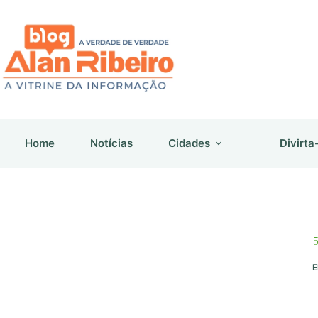
Pular
para
o
conteúdo
Home
Notícias
Cidades
Divirta
5