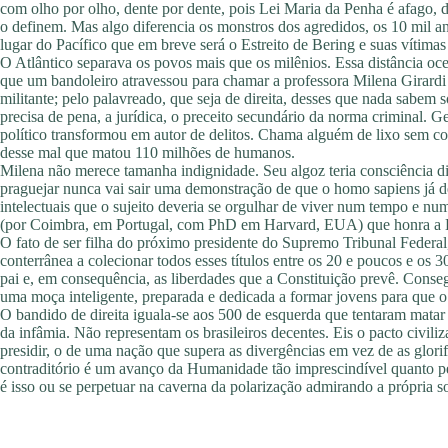
com olho por olho, dente por dente, pois Lei Maria da Penha é afago, 
o definem. Mas algo diferencia os monstros dos agredidos, os 10 mil a
lugar do Pacífico que em breve será o Estreito de Bering e suas vítimas
O Atlântico separava os povos mais que os milênios. Essa distância o
que um bandoleiro atravessou para chamar a professora Milena Girardi 
militante; pelo palavreado, que seja de direita, desses que nada sabe
precisa de pena, a jurídica, o preceito secundário da norma criminal. 
político transformou em autor de delitos. Chama alguém de lixo sem co
desse mal que matou 110 milhões de humanos.
Milena não merece tamanha indignidade. Seu algoz teria consciência dis
praguejar nunca vai sair uma demonstração de que o homo sapiens já d
intelectuais que o sujeito deveria se orgulhar de viver num tempo e n
(por Coimbra, em Portugal, com PhD em Harvard, EUA) que honra a 
O fato de ser filha do próximo presidente do Supremo Tribunal Federal
conterrânea a colecionar todos esses títulos entre os 20 e poucos e os
pai e, em consequência, as liberdades que a Constituição prevê. Conseg
uma moça inteligente, preparada e dedicada a formar jovens para que o 
O bandido de direita iguala-se aos 500 de esquerda que tentaram matar
da infâmia. Não representam os brasileiros decentes. Eis o pacto civiliz
presidir, o de uma nação que supera as divergências em vez de as glori
contraditório é um avanço da Humanidade tão imprescindível quanto pens
é isso ou se perpetuar na caverna da polarização admirando a própria 