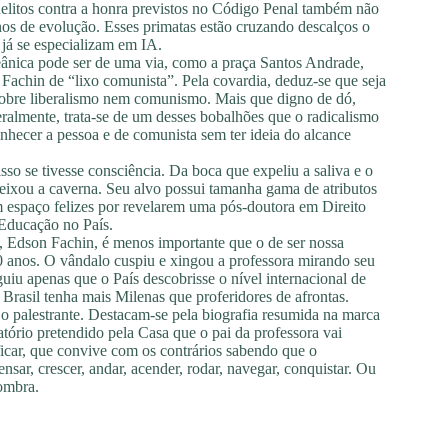
delitos contra a honra previstos no Código Penal também não
nos de evolução. Esses primatas estão cruzando descalços o
 já se especializam em IA.
ceânica pode ser de uma via, como a praça Santos Andrade,
Fachin de “lixo comunista”. Pela covardia, deduz-se que seja
m sobre liberalismo nem comunismo. Mais que digno de dó,
Geralmente, trata-se de um desses bobalhões que o radicalismo
nhecer a pessoa e de comunista sem ter ideia do alcance
so se tivesse consciência. Da boca que expeliu a saliva e o
eixou a caverna. Seu alvo possui tamanha gama de atributos
um espaço felizes por revelarem uma pós-doutora em Direito
Educação no País.
, Edson Fachin, é menos importante que o de ser nossa
 30 anos. O vândalo cuspiu e xingou a professora mirando seu
uiu apenas que o País descobrisse o nível internacional de
Brasil tenha mais Milenas que proferidores de afrontas.
 o palestrante. Destacam-se pela biografia resumida na marca
atório pretendido pela Casa que o pai da professora vai
ficar, que convive com os contrários sabendo que o
ar, crescer, andar, acender, rodar, navegar, conquistar. Ou
sombra.