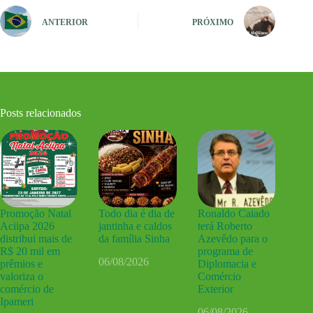
ANTERIOR
PRÓXIMO
Posts relacionados
Promoção Natal
Todo dia é dia de
Ronaldo Caiado
Aciipa 2026
jantinha e caldos
terá Roberto
distribui mais de
da família Sinha
Azevêdo para o
R$ 20 mil em
programa de
06/08/2026
prêmios e
Diplomacia e
valoriza o
Comércio
comércio de
Exterior
Ipameri
06/08/2026