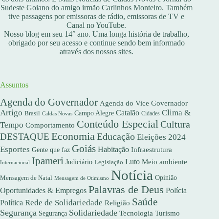
Sudeste Goiano do amigo irmão Carlinhos Monteiro. Também
tive passagens por emissoras de rádio, emissoras de TV e
Canal no YouTube.
Nosso blog em seu 14° ano. Uma longa história de trabalho,
obrigado por seu acesso e continue sendo bem informado
através dos nossos sites.
Assuntos
Agenda do Governador
Agenda do Vice Governador
Artigo
Clima &
Catalão
Campo Alegre
Brasil
Caldas Novas
Cidades
Conteúdo Especial
Cultura
Tempo
Comportamento
Economia
DESTAQUE
Educação
Eleições 2024
Goiás
Esportes
Habitação
Gente que faz
Infraestrutura
Ipameri
Luto
Meio ambiente
Judiciário
Legislação
Internacional
Notícia
Opinião
Mensagem de Natal
Mensagem de Otimismo
Palavras de Deus
Oportunidades & Empregos
Polícia
Saúde
Rede de Solidariedade
Política
Religião
Segurança
Solidariedade
Segurança
Tecnologia
Turismo