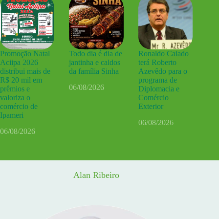
Promoção Natal
Todo dia é dia de
Ronaldo Caiado
Aciipa 2026
jantinha e caldos
terá Roberto
distribui mais de
da família Sinha
Azevêdo para o
R$ 20 mil em
programa de
06/08/2026
prêmios e
Diplomacia e
valoriza o
Comércio
comércio de
Exterior
Ipameri
06/08/2026
06/08/2026
Alan Ribeiro