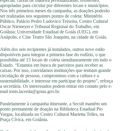
especial: caixas de madeira personalizadas, resistentes,
apropriadas para circular por diferentes locais e municípios.
Nos três primeiros meses da campanha, as doações poderão
ser realizadas nos seguintes pontos de coleta: Ministério
Público, Palácio Pedro Ludovico Teixeira, Centro Cultural
Oscar Niemeyer e Tribunal Regional do Trabalho, em
Goiânia; Universidade Estadual de Goiás (UEG), em
Anápolis; e Cine Teatro São Joaquim, na cidade de Goiás.
Além dos seis recipientes já instalados, outros nove estão
disponíveis para integrar a primeira fase do rodízio, o que
possibilita até 15 locais de coleta simultaneamente em todo o
Estado. “Estamos em busca de parceiros para receber as
caixas. Por isso, convidamos instituições que tenham grande
circulação de pessoas, compromisso com a cultura e a
sustentabilidade, e interesse em participar do projeto”, reforça
a secretária. Os interessados podem entrar em contato pelo e-
mail
tonis.lacerda@goias.gov.br
.
Paralelamente à campanha itinerante, a Secult mantém um
ponto permanente de doação na Biblioteca Estadual Pio
Vargas, localizada no Centro Cultural Marietta Telles, na
Praça Cívica, em Goiânia.