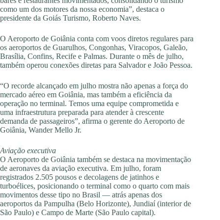
bares e restaurantes movimentados, consolidando o turismo
como um dos motores da nossa economia”, destaca o
presidente da Goiás Turismo, Roberto Naves.
O Aeroporto de Goiânia conta com voos diretos regulares para
os aeroportos de Guarulhos, Congonhas, Viracopos, Galeão,
Brasília, Confins, Recife e Palmas. Durante o mês de julho,
também operou conexões diretas para Salvador e João Pessoa.
“O recorde alcançado em julho mostra não apenas a força do
mercado aéreo em Goiânia, mas também a eficiência da
operação no terminal. Temos uma equipe comprometida e
uma infraestrutura preparada para atender à crescente
demanda de passageiros”, afirma o gerente do Aeroporto de
Goiânia, Wander Mello Jr.
Aviação executiva
O Aeroporto de Goiânia também se destaca na movimentação
de aeronaves da aviação executiva. Em julho, foram
registrados 2.505 pousos e decolagens de jatinhos e
turboélices, posicionando o terminal como o quarto com mais
movimentos desse tipo no Brasil — atrás apenas dos
aeroportos da Pampulha (Belo Horizonte), Jundiaí (interior de
São Paulo) e Campo de Marte (São Paulo capital).