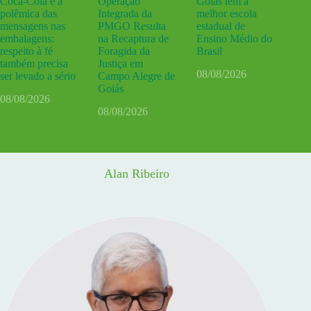
Coca-Cola e a
Operação
Goiás tem a
polêmica das
Integrada da
melhor escola
mensagens nas
PMGO Resulta
estadual de
embalagens:
na Recaptura de
Ensino Médio do
respeito à fé
Foragida da
Brasil
também precisa
Justiça em
08/08/2026
ser levado a sério
Campo Alegre de
Goiás
08/08/2026
08/08/2026
Alan Ribeiro