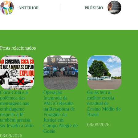
ANTERIOR
PRÓXIMO
Posts relacionados
Coca-Cola e a
Operação
Goiás tem a
polêmica das
Integrada da
melhor escola
mensagens nas
PMGO Resulta
estadual de
embalagens:
na Recaptura de
Ensino Médio do
respeito à fé
Foragida da
Brasil
também precisa
Justiça em
08/08/2026
ser levado a sério
Campo Alegre de
Goiás
08/08/2026