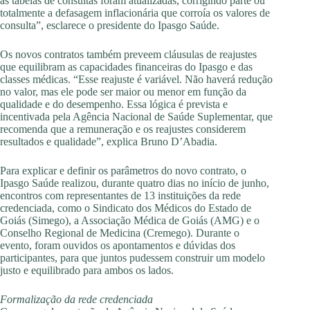
as tabelas de consultas foram atualizadas, corrigindo parte ou
totalmente a defasagem inflacionária que corroía os valores de
consulta”, esclarece o presidente do Ipasgo Saúde.
Os novos contratos também preveem cláusulas de reajustes
que equilibram as capacidades financeiras do Ipasgo e das
classes médicas. “Esse reajuste é variável. Não haverá redução
no valor, mas ele pode ser maior ou menor em função da
qualidade e do desempenho. Essa lógica é prevista e
incentivada pela Agência Nacional de Saúde Suplementar, que
recomenda que a remuneração e os reajustes considerem
resultados e qualidade”, explica Bruno D’Abadia.
Para explicar e definir os parâmetros do novo contrato, o
Ipasgo Saúde realizou, durante quatro dias no início de junho,
encontros com representantes de 13 instituições da rede
credenciada, como o Sindicato dos Médicos do Estado de
Goiás (Simego), a Associação Médica de Goiás (AMG) e o
Conselho Regional de Medicina (Cremego). Durante o
evento, foram ouvidos os apontamentos e dúvidas dos
participantes, para que juntos pudessem construir um modelo
justo e equilibrado para ambos os lados.
Formalização da rede credenciada