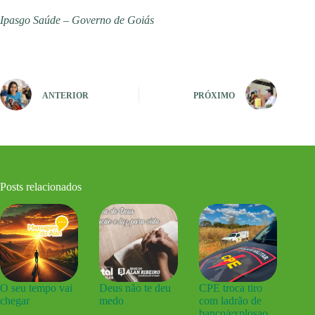
Ipasgo Saúde – Governo de Goiás
ANTERIOR
PRÓXIMO
Posts relacionados
O seu tempo vai
Deus não te deu
CPE troca tiro
chegar
medo
com ladrão de
banco/explosao