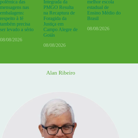
polêmica das
Integrada da
melhor escola
mensagens nas
PMGO Resulta
estadual de
embalagens:
na Recaptura de
Ensino Médio do
respeito à fé
Foragida da
Brasil
também precisa
Justiça em
08/08/2026
ser levado a sério
Campo Alegre de
Goiás
08/08/2026
08/08/2026
Alan Ribeiro