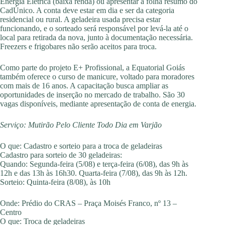
Energia Elétrica (baixa renda) ou apresentar a folha resumo do
CadÚnico. A conta deve estar em dia e ser da categoria
residencial ou rural. A geladeira usada precisa estar
funcionando, e o sorteado será responsável por levá-la até o
local para retirada da nova, junto à documentação necessária.
Freezers e frigobares não serão aceitos para troca.
Como parte do projeto E+ Profissional, a Equatorial Goiás
também oferece o curso de manicure, voltado para moradores
com mais de 16 anos. A capacitação busca ampliar as
oportunidades de inserção no mercado de trabalho. São 30
vagas disponíveis, mediante apresentação de conta de energia.
Serviço: Mutirão Pelo Cliente Todo Dia em Varjão
O que: Cadastro e sorteio para a troca de geladeiras
Cadastro para sorteio de 30 geladeiras:
Quando: Segunda-feira (5/08) e terça-feira (6/08), das 9h às
12h e das 13h às 16h30. Quarta-feira (7/08), das 9h às 12h.
Sorteio: Quinta-feira (8/08), às 10h
Onde: Prédio do CRAS – Praça Moisés Franco, nº 13 –
Centro
O que: Troca de geladeiras