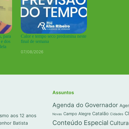
, para
Calor e tempo seco predomina neste
 e dos
final de semana
lela
07/08/2026
Assuntos
Agenda do Governador
Agen
C
Catalão
Campo Alegre
Novas
Cidades
lismo aos 12 anos
Conteúdo Especial
Cultura
enhor Batista