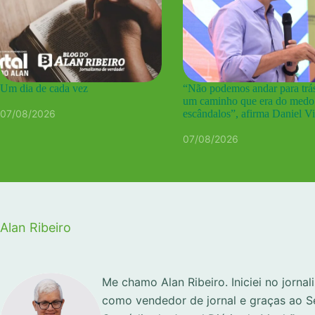
Um dia de cada vez
“Não podemos andar para trás
um caminho que era do medo
07/08/2026
escândalos”, afirma Daniel Vi
07/08/2026
Alan Ribeiro
Me chamo Alan Ribeiro. Iniciei no jorna
como vendedor de jornal e graças ao S