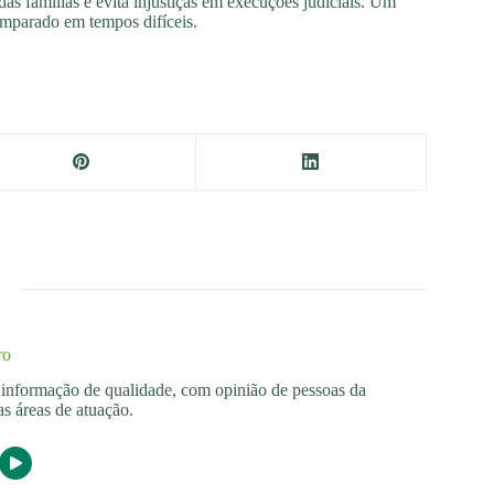
das famílias e evita injustiças em execuções judiciais. Um
amparado em tempos difíceis.
ro
os informação de qualidade, com opinião de pessoas da
s áreas de atuação.