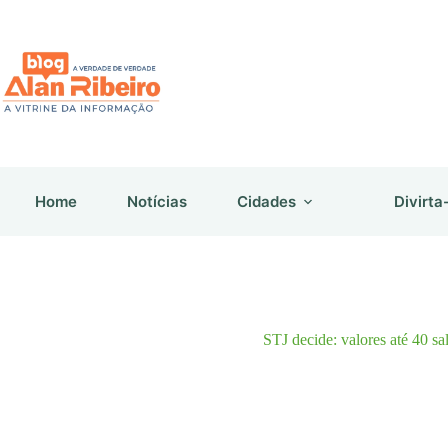
Pular
para
o
conteúdo
Home
Notícias
Cidades
Divirta
STJ decide: valores até 40 s