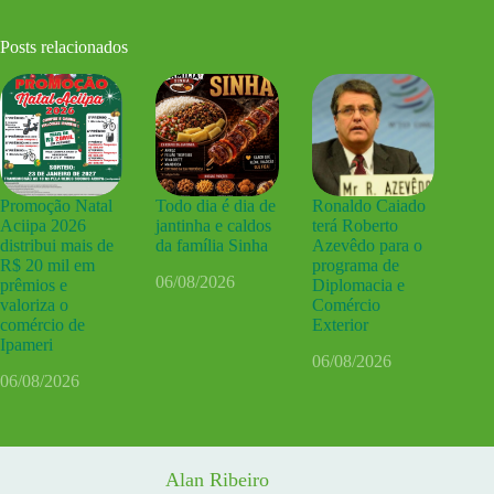
Posts relacionados
Promoção Natal
Todo dia é dia de
Ronaldo Caiado
Aciipa 2026
jantinha e caldos
terá Roberto
distribui mais de
da família Sinha
Azevêdo para o
R$ 20 mil em
programa de
06/08/2026
prêmios e
Diplomacia e
valoriza o
Comércio
comércio de
Exterior
Ipameri
06/08/2026
06/08/2026
Alan Ribeiro