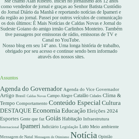
Me chamo Alan Ribeiro. Iniciei no jornalismo aos 12 anos
como vendedor de jornal e graças ao Senhor Batista Custódio
do Jornal Diário da Manhã e reportando notícias de Ipameri e
da região ao jornal. Passei por outros veículos de comunicação
os dois últimos: É Mais Notícias de Caldas Novas e Jornal do
Sudeste Goiano do amigo irmão Carlinhos Monteiro. Também
tive passagens por emissoras de rádio, emissoras de TV e
Canal no YouTube.
Nosso blog em seu 14° ano. Uma longa história de trabalho,
obrigado por seu acesso e continue sendo bem informado
através dos nossos sites.
Assuntos
Agenda do Governador
Agenda do Vice Governador
Artigo
Clima &
Catalão
Campo Alegre
Brasil
Caldas Novas
Cidades
Conteúdo Especial
Cultura
Tempo
Comportamento
Economia
DESTAQUE
Educação
Eleições 2024
Goiás
Esportes
Habitação
Gente que faz
Infraestrutura
Ipameri
Luto
Meio ambiente
Judiciário
Legislação
Internacional
Notícia
Opinião
Mensagem de Natal
Mensagem de Otimismo