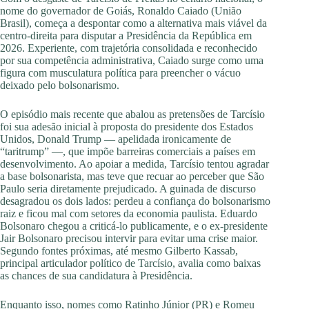
nome do governador de Goiás, Ronaldo Caiado (União
Brasil), começa a despontar como a alternativa mais viável da
centro-direita para disputar a Presidência da República em
2026. Experiente, com trajetória consolidada e reconhecido
por sua competência administrativa, Caiado surge como uma
figura com musculatura política para preencher o vácuo
deixado pelo bolsonarismo.
O episódio mais recente que abalou as pretensões de Tarcísio
foi sua adesão inicial à proposta do presidente dos Estados
Unidos, Donald Trump — apelidada ironicamente de
“taritrump” —, que impõe barreiras comerciais a países em
desenvolvimento. Ao apoiar a medida, Tarcísio tentou agradar
a base bolsonarista, mas teve que recuar ao perceber que São
Paulo seria diretamente prejudicado. A guinada de discurso
desagradou os dois lados: perdeu a confiança do bolsonarismo
raiz e ficou mal com setores da economia paulista. Eduardo
Bolsonaro chegou a criticá-lo publicamente, e o ex-presidente
Jair Bolsonaro precisou intervir para evitar uma crise maior.
Segundo fontes próximas, até mesmo Gilberto Kassab,
principal articulador político de Tarcísio, avalia como baixas
as chances de sua candidatura à Presidência.
Enquanto isso, nomes como Ratinho Júnior (PR) e Romeu