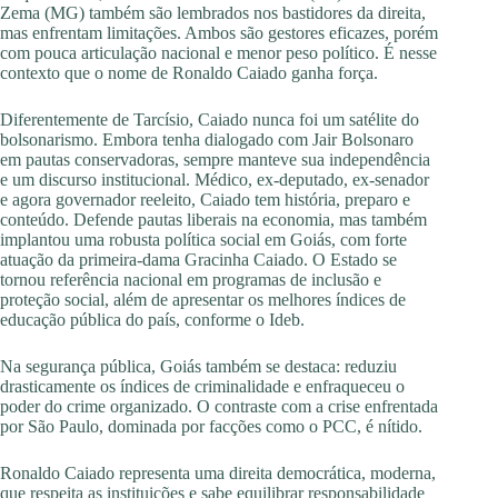
Zema (MG) também são lembrados nos bastidores da direita,
mas enfrentam limitações. Ambos são gestores eficazes, porém
com pouca articulação nacional e menor peso político. É nesse
contexto que o nome de Ronaldo Caiado ganha força.
Diferentemente de Tarcísio, Caiado nunca foi um satélite do
bolsonarismo. Embora tenha dialogado com Jair Bolsonaro
em pautas conservadoras, sempre manteve sua independência
e um discurso institucional. Médico, ex-deputado, ex-senador
e agora governador reeleito, Caiado tem história, preparo e
conteúdo. Defende pautas liberais na economia, mas também
implantou uma robusta política social em Goiás, com forte
atuação da primeira-dama Gracinha Caiado. O Estado se
tornou referência nacional em programas de inclusão e
proteção social, além de apresentar os melhores índices de
educação pública do país, conforme o Ideb.
Na segurança pública, Goiás também se destaca: reduziu
drasticamente os índices de criminalidade e enfraqueceu o
poder do crime organizado. O contraste com a crise enfrentada
por São Paulo, dominada por facções como o PCC, é nítido.
Ronaldo Caiado representa uma direita democrática, moderna,
que respeita as instituições e sabe equilibrar responsabilidade