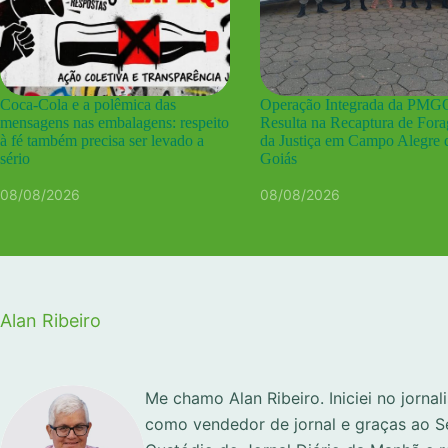
Coca-Cola e a polêmica das
Operação Integrada da PMG
mensagens nas embalagens: respeito
Resulta na Recaptura de Fora
à fé também precisa ser levado a
da Justiça em Campo Alegre 
sério
Goiás
08/08/2026
08/08/2026
Alan Ribeiro
Me chamo Alan Ribeiro. Iniciei no jorna
como vendedor de jornal e graças ao S