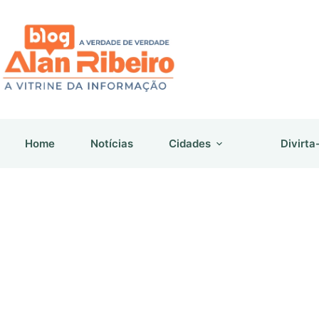
Pular
para
o
conteúdo
Home
Notícias
Cidades
Divirta