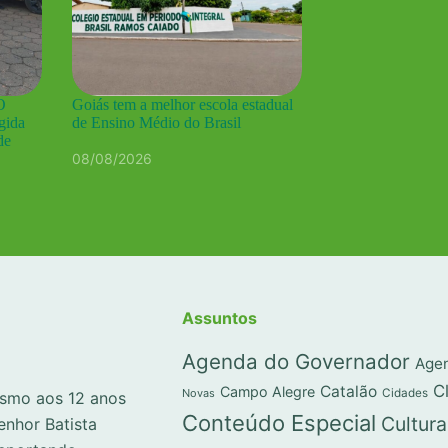
O
Goiás tem a melhor escola estadual
gida
de Ensino Médio do Brasil
de
08/08/2026
Assuntos
Agenda do Governador
Agen
C
Catalão
Campo Alegre
Novas
Cidades
lismo aos 12 anos
Conteúdo Especial
Cultura
enhor Batista