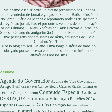
Me chamo Alan Ribeiro. Iniciei no jornalismo aos 12 anos
como vendedor de jornal e graças ao Senhor Batista Custódio
do Jornal Diário da Manhã e reportando notícias de Ipameri e
da região ao jornal. Passei por outros veículos de comunicação
os dois últimos: É Mais Notícias de Caldas Novas e Jornal do
Sudeste Goiano do amigo irmão Carlinhos Monteiro. Também
tive passagens por emissoras de rádio, emissoras de TV e
Canal no YouTube.
Nosso blog em seu 14° ano. Uma longa história de trabalho,
obrigado por seu acesso e continue sendo bem informado
através dos nossos sites.
Assuntos
Agenda do Governador
Agenda do Vice Governador
Artigo
Clima &
Catalão
Campo Alegre
Brasil
Caldas Novas
Cidades
Conteúdo Especial
Cultura
Tempo
Comportamento
Economia
DESTAQUE
Educação
Eleições 2024
Goiás
Esportes
Habitação
Gente que faz
Infraestrutura
Ipameri
Luto
Meio ambiente
Judiciário
Legislação
Internacional