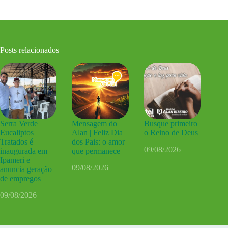
Posts relacionados
Serra Verde
Mensagem do
Busque primeiro
Eucaliptos
Alan | Feliz Dia
o Reino de Deus
Tratados é
dos Pais: o amor
09/08/2026
inaugurada em
que permanece
Ipameri e
09/08/2026
anuncia geração
de empregos
09/08/2026