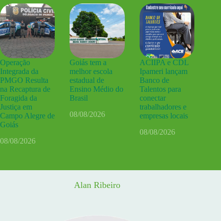
Operação
Goiás tem a
ACIIPA e CDL
Integrada da
melhor escola
Ipameri lançam
PMGO Resulta
estadual de
Banco de
na Recaptura de
Ensino Médio do
Talentos para
Foragida da
Brasil
conectar
Justiça em
trabalhadores e
08/08/2026
Campo Alegre de
empresas locais
Goiás
08/08/2026
08/08/2026
Alan Ribeiro