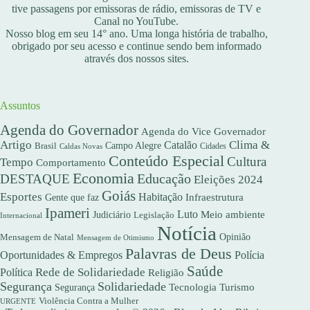
tive passagens por emissoras de rádio, emissoras de TV e
Canal no YouTube.
Nosso blog em seu 14° ano. Uma longa história de trabalho,
obrigado por seu acesso e continue sendo bem informado
através dos nossos sites.
Assuntos
Agenda do Governador
Agenda do Vice Governador
Artigo
Clima &
Catalão
Campo Alegre
Brasil
Caldas Novas
Cidades
Conteúdo Especial
Cultura
Tempo
Comportamento
Economia
DESTAQUE
Educação
Eleições 2024
Goiás
Esportes
Habitação
Gente que faz
Infraestrutura
Ipameri
Luto
Meio ambiente
Judiciário
Legislação
Internacional
Notícia
Opinião
Mensagem de Natal
Mensagem de Otimismo
Palavras de Deus
Oportunidades & Empregos
Polícia
Saúde
Rede de Solidariedade
Política
Religião
Segurança
Solidariedade
Segurança
Tecnologia
Turismo
Violência Contra a Mulher
URGENTE