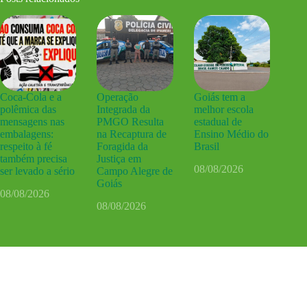
Coca-Cola e a
Operação
Goiás tem a
polêmica das
Integrada da
melhor escola
mensagens nas
PMGO Resulta
estadual de
embalagens:
na Recaptura de
Ensino Médio do
respeito à fé
Foragida da
Brasil
também precisa
Justiça em
08/08/2026
ser levado a sério
Campo Alegre de
Goiás
08/08/2026
08/08/2026