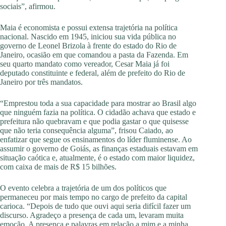
sociais”, afirmou.
Maia é economista e possui extensa trajetória na política
nacional. Nascido em 1945, iniciou sua vida pública no
governo de Leonel Brizola à frente do estado do Rio de
Janeiro, ocasião em que comandou a pasta da Fazenda. Em
seu quarto mandato como vereador, Cesar Maia já foi
deputado constituinte e federal, além de prefeito do Rio de
Janeiro por três mandatos.
“Emprestou toda a sua capacidade para mostrar ao Brasil algo
que ninguém fazia na política. O cidadão achava que estado e
prefeitura não quebravam e que podia gastar o que quisesse
que não teria consequência alguma”, frisou Caiado, ao
enfatizar que segue os ensinamentos do líder fluminense. Ao
assumir o governo de Goiás, as finanças estaduais estavam em
situação caótica e, atualmente, é o estado com maior liquidez,
com caixa de mais de R$ 15 bilhões.
O evento celebra a trajetória de um dos políticos que
permaneceu por mais tempo no cargo de prefeito da capital
carioca. “Depois de tudo que ouvi aqui seria difícil fazer um
discurso. Agradeço a presença de cada um, levaram muita
emoção. A presença e palavras em relação a mim e a minha