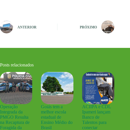
ANTERIOR
PRÓXIMO
Posts relacionados
Operação
Goiás tem a
ACIIPA e CDL
Integrada da
melhor escola
Ipameri lançam
PMGO Resulta
estadual de
Banco de
na Recaptura de
Ensino Médio do
Talentos para
Foragida da
Brasil
conectar