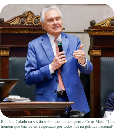
Ronaldo Caiado na sessão solene em homenagem a Cesar Maia: “Um
homem que tem de ser respeitado por todos nós na política nacional”