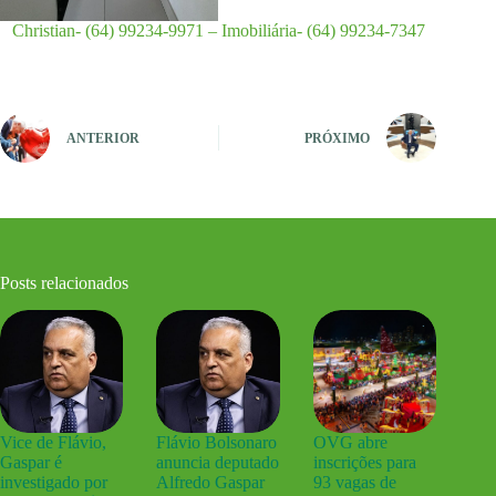
Christian- (64) 99234-9971 – Imobiliária- (64) 99234-7347
ANTERIOR
PRÓXIMO
Posts relacionados
Vice de Flávio,
Flávio Bolsonaro
OVG abre
Gaspar é
anuncia deputado
inscrições para
investigado por
Alfredo Gaspar
93 vagas de