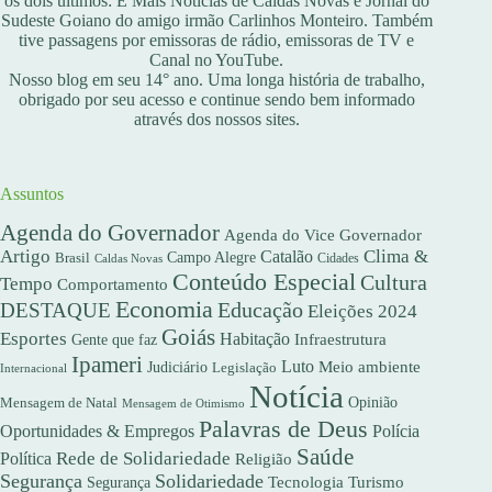
os dois últimos: É Mais Notícias de Caldas Novas e Jornal do
Sudeste Goiano do amigo irmão Carlinhos Monteiro. Também
tive passagens por emissoras de rádio, emissoras de TV e
Canal no YouTube.
Nosso blog em seu 14° ano. Uma longa história de trabalho,
obrigado por seu acesso e continue sendo bem informado
através dos nossos sites.
Assuntos
Agenda do Governador
Agenda do Vice Governador
Artigo
Clima &
Catalão
Campo Alegre
Brasil
Caldas Novas
Cidades
Conteúdo Especial
Cultura
Tempo
Comportamento
Economia
DESTAQUE
Educação
Eleições 2024
Goiás
Esportes
Habitação
Gente que faz
Infraestrutura
Ipameri
Luto
Meio ambiente
Judiciário
Legislação
Internacional
Notícia
Opinião
Mensagem de Natal
Mensagem de Otimismo
Palavras de Deus
Oportunidades & Empregos
Polícia
Saúde
Rede de Solidariedade
Política
Religião
Segurança
Solidariedade
Segurança
Tecnologia
Turismo