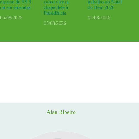
repasse de R$ 6
como vice na
trabalho no Natal
mi em emendas
chapa dele à
do Bem 2026
Presidência
05/08/2026
05/08/2026
05/08/2026
Alan Ribeiro