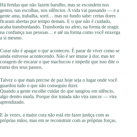
Há feridas que não fazem barulho, mas se escondem nos
gestos, nas escolhas, nos silêncios. A vida vai passando — e a
gente ama, trabalha, sorri… mas no fundo sabe: certas dores
ficaram abertas por tempo demais. E o que não é cuidado,
acaba transbordando. Transborda no afeto, na forma de reagir,
na confiança nas pessoas… e até na forma como você enxerga
a si mesmo.
Curar não é apagar o que aconteceu. É parar de viver como se
ainda estivesse acontecendo. Não é ser imune à dor, mas ter
coragem de encarar o que machucou e impedir que isso dite o
rumo dos seus passos.
Talvez o que mais precise de paz hoje seja o lugar onde você
guardou tudo o que não conseguiu dizer.
Quando a gente escolhe cuidar do que sangrou em silêncio,
algo dentro muda. Porque dor tratada não vira rancor — vira
aprendizado.
E às vezes, a maior cura não está em fazer justiça com as
próprias mãos, mas em se reconstruir com as próprias forças.