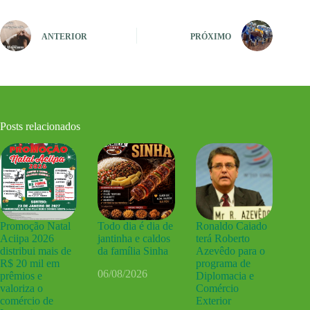
ANTERIOR
PRÓXIMO
Posts relacionados
Promoção Natal
Todo dia é dia de
Ronaldo Caiado
Aciipa 2026
jantinha e caldos
terá Roberto
distribui mais de
da família Sinha
Azevêdo para o
R$ 20 mil em
programa de
06/08/2026
prêmios e
Diplomacia e
valoriza o
Comércio
comércio de
Exterior