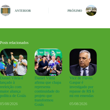
ANTERIOR
PRÓXIMO
Posts relacionados
Daniel Vilela é
Daniel Vilela
Vice de Flávio,
lançado à
afirma que chapa
Gaspar é
reeleição com
representa
investigado por
maior aliança
continuidade do
repasse de R$ 6
política de Goiás
projeto que
mi em emendas
transformou
05/08/2026
05/08/2026
Goiás